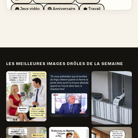
🎮 Jeux vidéo
🎂 Anniversaire
💼 Travail
🏖️ Vacances
💸 Argent
🏥 Santé
👯 Amis
LES MEILLEURES IMAGES DRÔLES DE LA SEMAINE