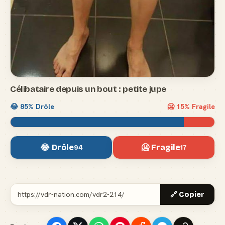
Célibataire depuis un bout : petite jupe
😂
85
% Drôle
🥶
15
% Fragile
😂 Drôle
🥶 Fragile
94
17
🔗 Copier