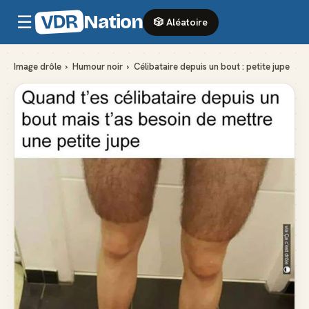
VDR
Nation
☰
🎲 Aléatoire
Image drôle
›
Humour noir
›
Célibataire depuis un bout : petite jupe