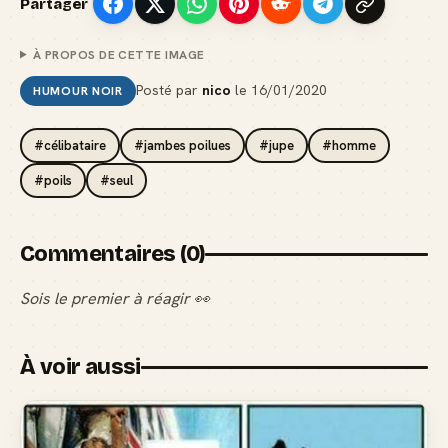
Partager
À PROPOS DE CETTE IMAGE
Posté par
nico
le
16/01/2020
HUMOUR NOIR
#célibataire
#jambes poilues
#jupe
#homme
#poils
#seul
Commentaires (0)
Sois le premier à réagir 👀
À voir aussi