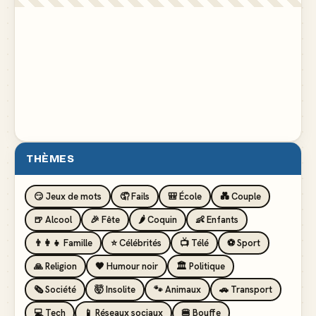
THÈMES
😏 Jeux de mots
🤦 Fails
🎒 École
💑 Couple
🍺 Alcool
🎉 Fête
🌶️ Coquin
👶 Enfants
👨‍👩‍👧 Famille
⭐ Célébrités
📺 Télé
⚽ Sport
🙏 Religion
🖤 Humour noir
🏛️ Politique
🗞️ Société
🤯 Insolite
🐾 Animaux
🚗 Transport
💻 Tech
📱 Réseaux sociaux
🍔 Bouffe