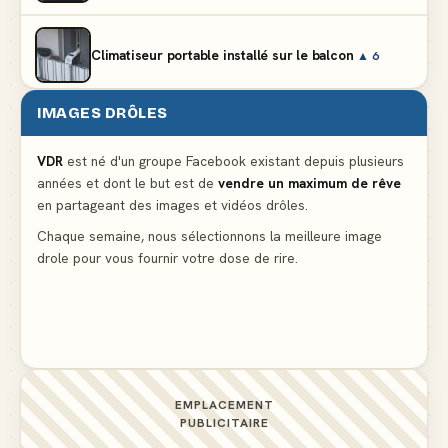
Climatiseur portable installé sur le balcon
▲ 6
IMAGES DRÔLES
Le mendiant revient avec un livre de cuisine
▲ 5
VDR
est né d'un groupe Facebook existant depuis plusieurs
années et dont le but est de
vendre un maximum de rêve
Ne pleure pas mon Martin, c'est juste du football
en partageant des images et vidéos drôles.
▲ 5
Chaque semaine, nous sélectionnons la meilleure image
drole pour vous fournir votre dose de rire.
C'est ma 3ème culotte qui disparait, je crois que
c'est elle
▲ 4
EMPLACEMENT
PUBLICITAIRE