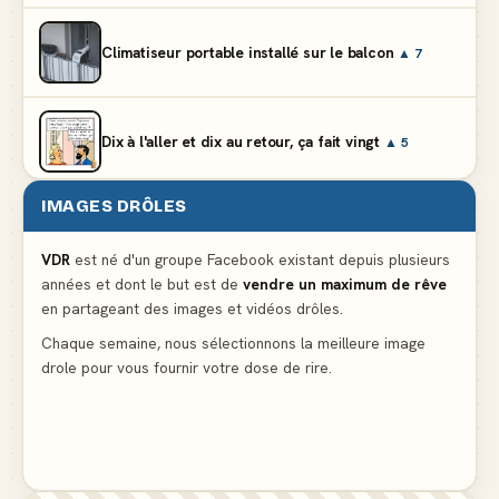
Climatiseur portable installé sur le balcon
▲ 7
Dix à l'aller et dix au retour, ça fait vingt
▲ 5
IMAGES DRÔLES
Et vous prétendez que la lumière du frigo s'éteint
▲ 8
VDR
est né d'un groupe Facebook existant depuis plusieurs
années et dont le but est de
vendre un maximum de rêve
Lidl propose un climatiseur avec gants de boxe et
en partageant des images et vidéos drôles.
protège-dent offerts
▲ 4
Chaque semaine, nous sélectionnons la meilleure image
drole pour vous fournir votre dose de rire.
Le problème cardiaque du médecin
▲ 6