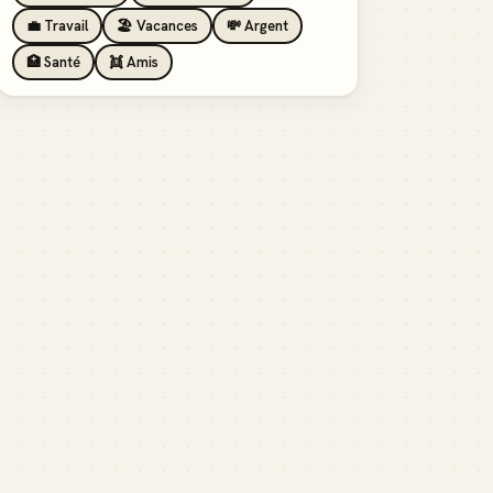
💼 Travail
🏖️ Vacances
💸 Argent
🏥 Santé
👯 Amis