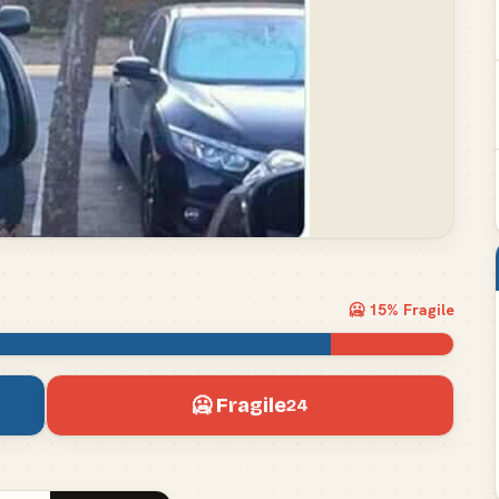
🥶
15
% Fragile
🥶 Fragile
24