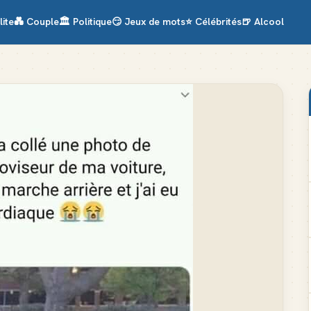
lite
💑
Couple
🏛️
Politique
😏
Jeux de mots
⭐
Célébrités
🍺
Alcool