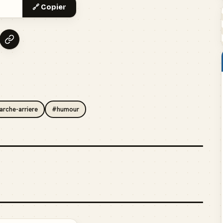
🔗 Copier
rche-arriere
#humour