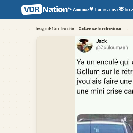
VDR
Nation
🐾
Animaux
🖤
Humour noir
🤯
Inso
Image drôle
›
Insolite
›
Gollum sur le rétroviseur