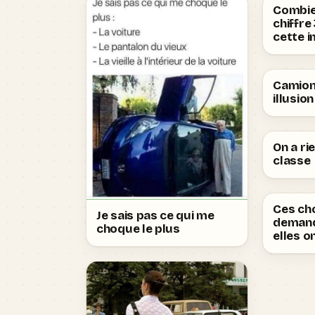
Combien
chiffre
cette i
Camion
illusio
On a ri
classe
Ces ch
Je sais pas ce qui me
deman
choque le plus
elles o