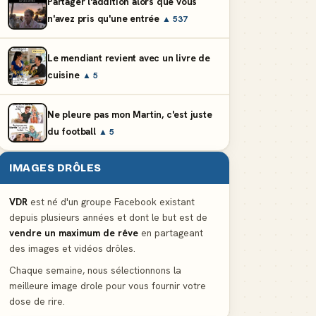
Partager l'addition alors que vous
n'avez pris qu'une entrée
▲ 537
Le mendiant revient avec un livre de
cuisine
▲ 5
Ne pleure pas mon Martin, c'est juste
du football
▲ 5
IMAGES DRÔLES
VDR
est né d'un groupe Facebook existant
depuis plusieurs années et dont le but est de
vendre un maximum de rêve
en partageant
des images et vidéos drôles.
Chaque semaine, nous sélectionnons la
meilleure image drole pour vous fournir votre
dose de rire.