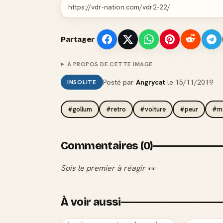
Partager
À PROPOS DE CETTE IMAGE
Posté par
Angrycat
le
15/11/2019
INSOLITE
#gollum
#retro
#voiture
#peur
#ma
Commentaires (0)
Sois le premier à réagir 👀
À voir aussi