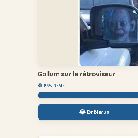
Gollum sur le rétroviseur
😂
85
% Drôle
😂 Drôle
138