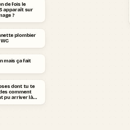
 de fois le
 3 apparaît sur
mage ?
nette plombier
n WC
en mais ça fait
oses dont tu te
des comment
nt pu arriver là…