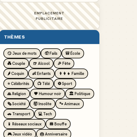
EMPLACEMENT
PUBLICITAIRE
THÈMES
😏 Jeux de mots
🤦 Fails
🎒 École
💑 Couple
🍺 Alcool
🎉 Fête
🌶️ Coquin
👶 Enfants
👨‍👩‍👧 Famille
⭐ Célébrités
📺 Télé
⚽ Sport
🙏 Religion
🖤 Humour noir
🏛️ Politique
🗞️ Société
🤯 Insolite
🐾 Animaux
🚗 Transport
💻 Tech
📱 Réseaux sociaux
🍔 Bouffe
🎮 Jeux vidéo
🎂 Anniversaire