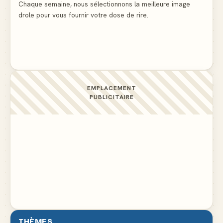
▲ 5
Chaque semaine, nous sélectionnons la meilleure image
drole pour vous fournir votre dose de rire.
C'est ma 3ème culotte qui disparait, je crois que
c'est elle
▲ 4
EMPLACEMENT
PUBLICITAIRE
THÈMES