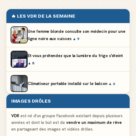
🔥 LES VDR DE LA SEMAINE
Une femme blonde consulte son médecin pour une
ligne noire aux cuisses
▲ 9
Et vous prétendez que la lumière du frigo s'éteint
▲ 8
Climatiseur portable installé sur le balcon
▲ 6
IMAGES DRÔLES
Le mendiant revient avec un livre de cuisine
▲ 5
VDR
est né d'un groupe Facebook existant depuis plusieurs
années et dont le but est de
vendre un maximum de rêve
Ne pleure pas mon Martin, c'est juste du football
en partageant des images et vidéos drôles.