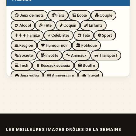
😏 Jeux de mots
🤦 Fails
🎒 École
💑 Couple
🍺 Alcool
🎉 Fête
🌶️ Coquin
👶 Enfants
👨‍👩‍👧 Famille
⭐ Célébrités
📺 Télé
⚽ Sport
🙏 Religion
🖤 Humour noir
🏛️ Politique
🗞️ Société
🤯 Insolite
🐾 Animaux
🚗 Transport
💻 Tech
📱 Réseaux sociaux
🍔 Bouffe
🎮 Jeux vidéo
🎂 Anniversaire
💼 Travail
🏖️ Vacances
💸 Argent
🏥 Santé
👯 Amis
LES MEILLEURES IMAGES DRÔLES DE LA SEMAINE