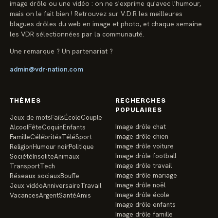
image drôle ou une vidéo : on ne s'exprime qu'avec l'humour,
mais on le fait bien ! Retrouvez sur V.D.R les meilleures
blagues drôles du web en image et photo, et chaque semaine
les VDR sélectionnées par la communauté.
Une remarque ? Un partenariat ?
admin@vdr-nation.com
THÈMES
RECHERCHES
POPULAIRES
Jeux de mots
Fails
École
Couple
Image drôle chat
Alcool
Fête
Coquin
Enfants
Image drôle chien
Famille
Célébrités
Télé
Sport
Image drôle voiture
Religion
Humour noir
Politique
Image drôle football
Société
Insolite
Animaux
Image drôle travail
Transport
Tech
Image drôle mariage
Réseaux sociaux
Bouffe
Image drôle noël
Jeux vidéo
Anniversaire
Travail
Image drôle école
Vacances
Argent
Santé
Amis
Image drôle enfants
Image drôle famille