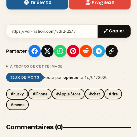
😂 Drôle
🥶 Fragile
102
29
🔗 Copier
Partager
À PROPOS DE CETTE IMAGE
Posté par
ophelie
le
16/01/2020
JEUX DE MOTS
#husky
#iPhone
#Apple Store
#chat
#rire
#meme
Commentaires (0)