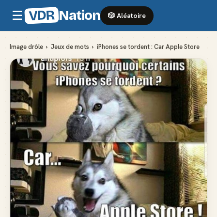
VDR
Nation
☰
🎲 Aléatoire
Image drôle
›
Jeux de mots
›
iPhones se tordent : Car Apple Store