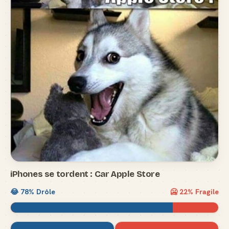
iPhones se tordent : Car Apple Store
😂
78
% Drôle
🥶
22
% Fragile