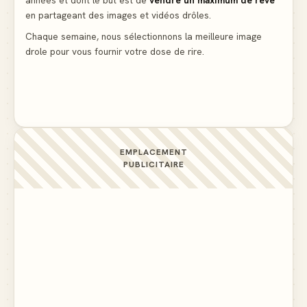
années et dont le but est de
vendre un maximum de rêve
La voisine en bikini pour que le mari tonde la
en partageant des images et vidéos drôles.
pelouse
▲ 6
Chaque semaine, nous sélectionnons la meilleure image
drole pour vous fournir votre dose de rire.
Docteur, la douleur change de place tout le temps !
▲ 6
EMPLACEMENT
PUBLICITAIRE