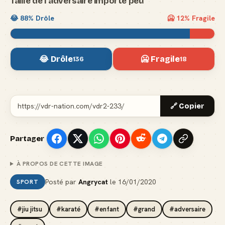
Taille de l'adversaire importe peu
😂
88
% Drôle
🥶
12
% Fragile
😂 Drôle
🥶 Fragile
136
18
🔗 Copier
Partager
À PROPOS DE CETTE IMAGE
Posté par
Angrycat
le
16/01/2020
SPORT
#jiu jitsu
#karaté
#enfant
#grand
#adversaire