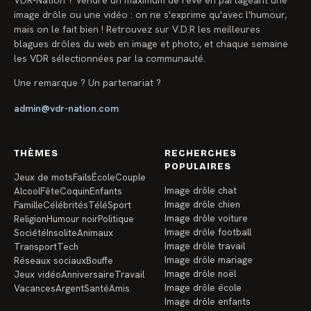
VDR-Nation ? Vendre un maximum de rêve en partageant une
image drôle ou une vidéo : on ne s'exprime qu'avec l'humour,
mais on le fait bien ! Retrouvez sur V.D.R les meilleures
blagues drôles du web en image et photo, et chaque semaine
les VDR sélectionnées par la communauté.
Une remarque ? Un partenariat ?
admin@vdr-nation.com
THÈMES
RECHERCHES
POPULAIRES
Jeux de mots
Fails
École
Couple
Image drôle chat
Alcool
Fête
Coquin
Enfants
Image drôle chien
Famille
Célébrités
Télé
Sport
Image drôle voiture
Religion
Humour noir
Politique
Image drôle football
Société
Insolite
Animaux
Image drôle travail
Transport
Tech
Image drôle mariage
Réseaux sociaux
Bouffe
Image drôle noël
Jeux vidéo
Anniversaire
Travail
Image drôle école
Vacances
Argent
Santé
Amis
Image drôle enfants