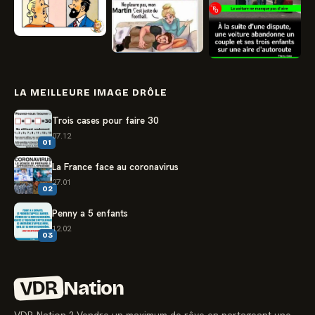
LA MEILLEURE IMAGE DRÔLE
Trois cases pour faire 30
07.12
01
La France face au coronavirus
27.01
02
Penny a 5 enfants
12.02
03
VDR
Nation