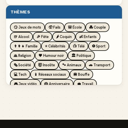
THÈMES
😏 Jeux de mots
🤦 Fails
🎒 École
💑 Couple
🍺 Alcool
🎉 Fête
🌶️ Coquin
👶 Enfants
👨‍👩‍👧 Famille
⭐ Célébrités
📺 Télé
⚽ Sport
🙏 Religion
🖤 Humour noir
🏛️ Politique
🗞️ Société
🤯 Insolite
🐾 Animaux
🚗 Transport
💻 Tech
📱 Réseaux sociaux
🍔 Bouffe
🎮 Jeux vidéo
🎂 Anniversaire
💼 Travail
🏖️ Vacances
💸 Argent
🏥 Santé
👯 Amis