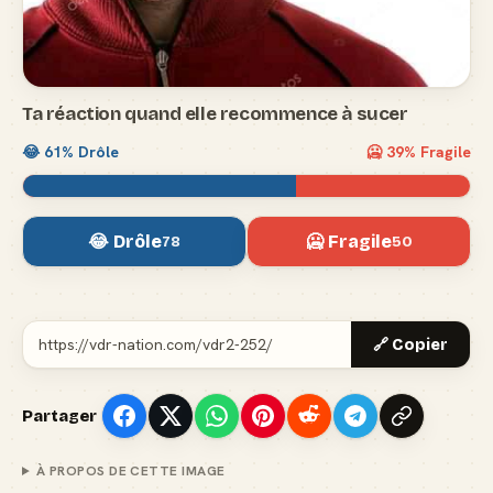
Ta réaction quand elle recommence à sucer
😂
61
% Drôle
🥶
39
% Fragile
😂 Drôle
🥶 Fragile
78
50
🔗 Copier
Partager
À PROPOS DE CETTE IMAGE