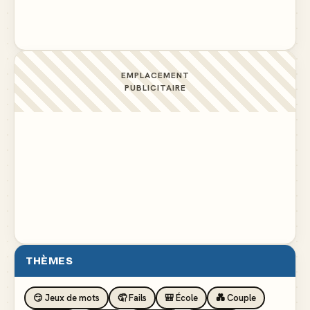
pelouse
▲ 4
EMPLACEMENT
PUBLICITAIRE
THÈMES
😏 Jeux de mots
🤦 Fails
🎒 École
💑 Couple