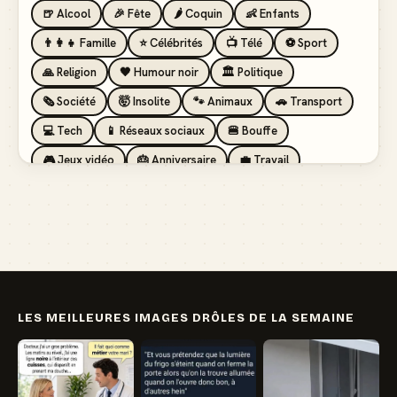
🍺 Alcool
🎉 Fête
🌶️ Coquin
👶 Enfants
👨‍👩‍👧 Famille
⭐ Célébrités
📺 Télé
⚽ Sport
🙏 Religion
🖤 Humour noir
🏛️ Politique
🗞️ Société
🤯 Insolite
🐾 Animaux
🚗 Transport
💻 Tech
📱 Réseaux sociaux
🍔 Bouffe
🎮 Jeux vidéo
🎂 Anniversaire
💼 Travail
🏖️ Vacances
💸 Argent
🏥 Santé
👯 Amis
LES MEILLEURES IMAGES DRÔLES DE LA SEMAINE