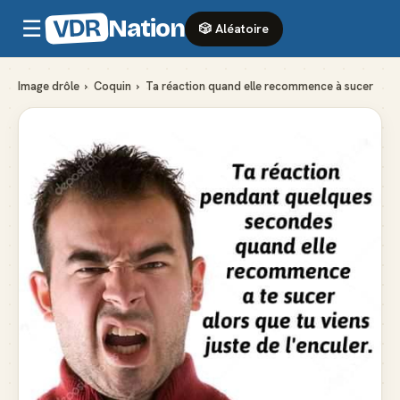
VDR
Nation
☰
🎲 Aléatoire
Image drôle
›
Coquin
›
Ta réaction quand elle recommence à sucer