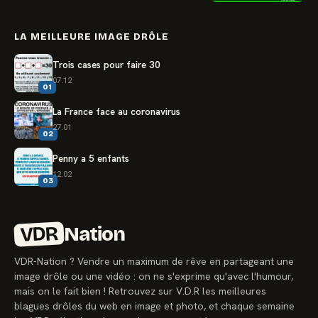
LA MEILLEURE IMAGE DRÔLE
Trois cases pour faire 30
07.12
01
La France face au coronavirus
27.01
02
Penny a 5 enfants
12.02
03
VDR
Nation
VDR-Nation ? Vendre un maximum de rêve en partageant une
image drôle ou une vidéo : on ne s'exprime qu'avec l'humour,
mais on le fait bien ! Retrouvez sur V.D.R les meilleures
blagues drôles du web en image et photo, et chaque semaine