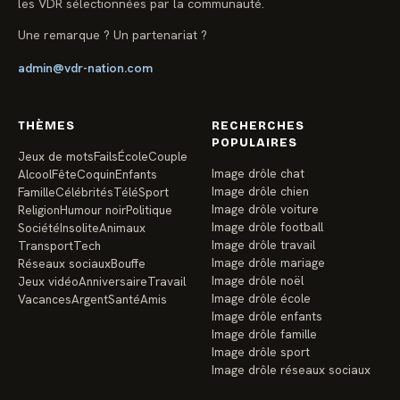
les VDR sélectionnées par la communauté.
Une remarque ? Un partenariat ?
admin@vdr-nation.com
THÈMES
RECHERCHES
POPULAIRES
Jeux de mots
Fails
École
Couple
Image drôle chat
Alcool
Fête
Coquin
Enfants
Image drôle chien
Famille
Célébrités
Télé
Sport
Image drôle voiture
Religion
Humour noir
Politique
Image drôle football
Société
Insolite
Animaux
Image drôle travail
Transport
Tech
Image drôle mariage
Réseaux sociaux
Bouffe
Image drôle noël
Jeux vidéo
Anniversaire
Travail
Image drôle école
Vacances
Argent
Santé
Amis
Image drôle enfants
Image drôle famille
Image drôle sport
Image drôle réseaux sociaux