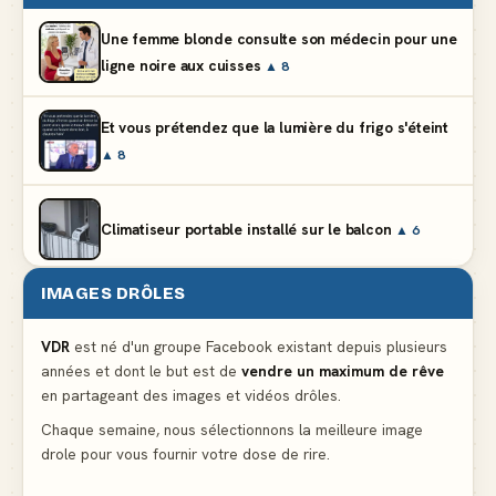
Une femme blonde consulte son médecin pour une
ligne noire aux cuisses
▲ 8
Et vous prétendez que la lumière du frigo s'éteint
▲ 8
Climatiseur portable installé sur le balcon
▲ 6
IMAGES DRÔLES
Partager l'addition alors que vous n'avez pris
qu'une entrée
▲ 536
VDR
est né d'un groupe Facebook existant depuis plusieurs
années et dont le but est de
vendre un maximum de rêve
en partageant des images et vidéos drôles.
Le mendiant revient avec un livre de cuisine
▲ 4
Chaque semaine, nous sélectionnons la meilleure image
drole pour vous fournir votre dose de rire.
La voisine en bikini pour que le mari tonde la