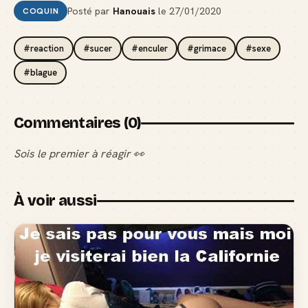
Posté par
Hanouais
le
27/01/2020
COQUIN
#reaction
#sucer
#enculer
#grimace
#sexe
#blague
Commentaires (0)
Sois le premier à réagir 👀
À voir aussi