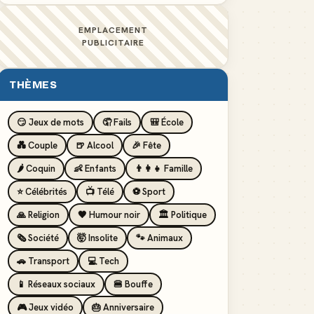
EMPLACEMENT
PUBLICITAIRE
THÈMES
😏 Jeux de mots
🤦 Fails
🎒 École
💑 Couple
🍺 Alcool
🎉 Fête
🌶️ Coquin
👶 Enfants
👨‍👩‍👧 Famille
⭐ Célébrités
📺 Télé
⚽ Sport
🙏 Religion
🖤 Humour noir
🏛️ Politique
🗞️ Société
🤯 Insolite
🐾 Animaux
🚗 Transport
💻 Tech
📱 Réseaux sociaux
🍔 Bouffe
🎮 Jeux vidéo
🎂 Anniversaire