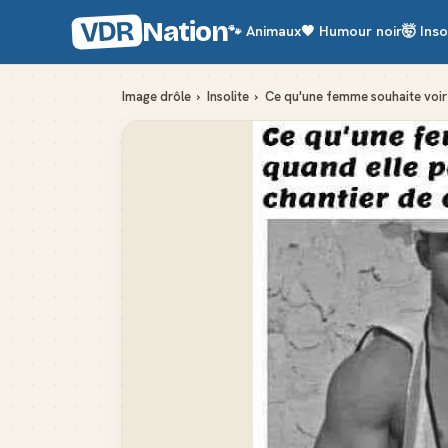
VDR
Nation
🐾
Animaux
🖤
Humour noir
🤯
Inso
Image drôle
›
Insolite
›
Ce qu'une femme souhaite voir