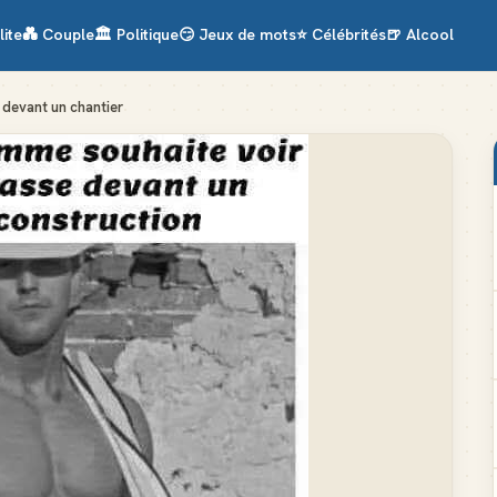
lite
💑
Couple
🏛️
Politique
😏
Jeux de mots
⭐
Célébrités
🍺
Alcool
 devant un chantier