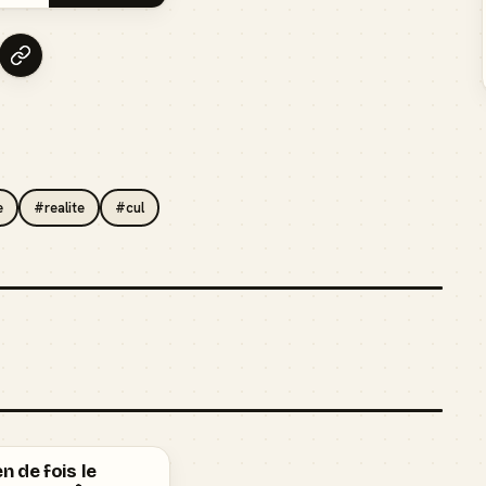
e
#realite
#cul
 de fois le