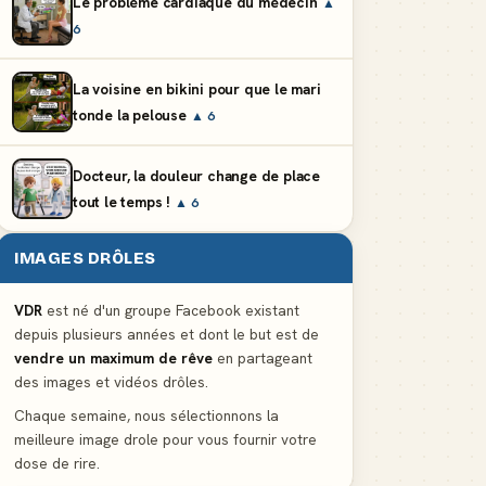
Le problème cardiaque du médecin
▲
6
La voisine en bikini pour que le mari
tonde la pelouse
▲ 6
Docteur, la douleur change de place
tout le temps !
▲ 6
IMAGES DRÔLES
VDR
est né d'un groupe Facebook existant
depuis plusieurs années et dont le but est de
vendre un maximum de rêve
en partageant
des images et vidéos drôles.
Chaque semaine, nous sélectionnons la
meilleure image drole pour vous fournir votre
dose de rire.