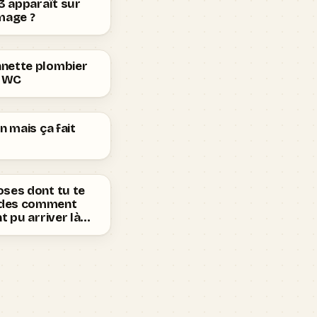
 3 apparaît sur
mage ?
nette plombier
n WC
en mais ça fait
oses dont tu te
des comment
nt pu arriver là…