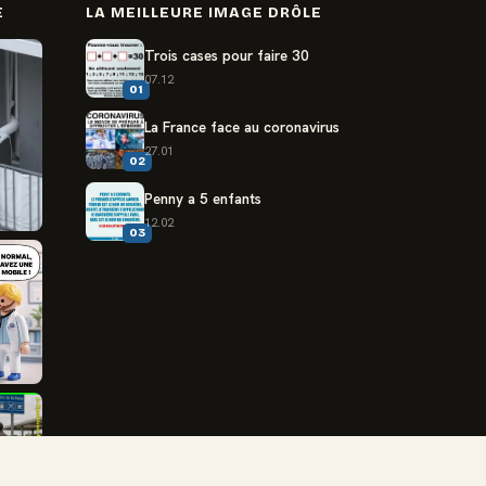
E
LA MEILLEURE IMAGE DRÔLE
Trois cases pour faire 30
07.12
01
La France face au coronavirus
27.01
02
Penny a 5 enfants
12.02
03