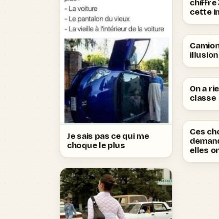
chiffre
cette i
Camion
illusio
On a ri
classe
Ces ch
Je sais pas ce qui me
deman
choque le plus
elles o