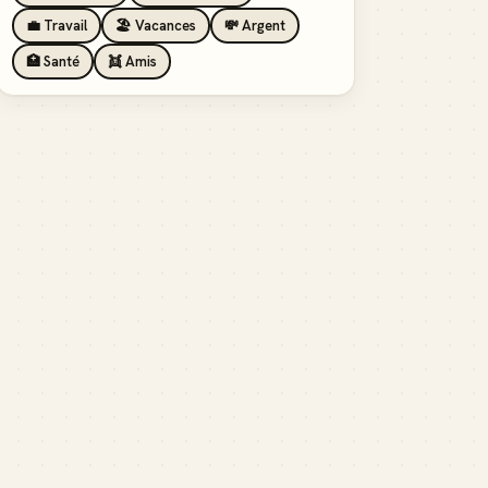
💼 Travail
🏖️ Vacances
💸 Argent
🏥 Santé
👯 Amis