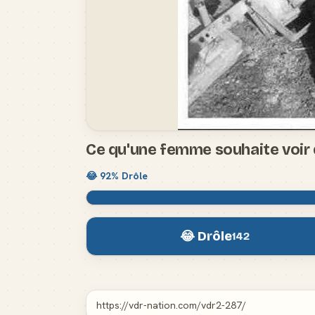
Ce qu'une femme souhaite voir 
😂
92
% Drôle
😂 Drôle
142