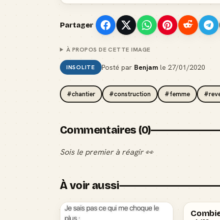
Partager
À PROPOS DE CETTE IMAGE
Posté par
Benjam
le
27/01/2020
INSOLITE
#chantier
#construction
#femme
#rev
Commentaires (0)
Sois le premier à réagir 👀
À voir aussi
Combien