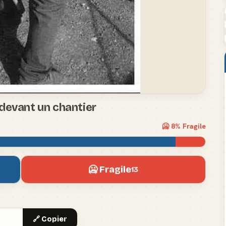
devant un chantier
🥶
8
% Fragile
🥶 Fragile
13
🔗 Copier