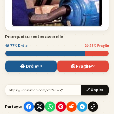
Pourquoi tu restes avec elle
😂
77
% Drôle
🥶
23
% Fragile
😂 Drôle
🥶 Fragile
90
27
🔗 Copier
Partager