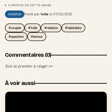
À PROPOS DE CETTE IMAGE
Posté par
tolla
le
07/02/2020
COUPLE
#couple
#folle
#relation
#teletubby
#question
#amour
Commentaires (0)
Sois le premier à réagir 👀
À voir aussi