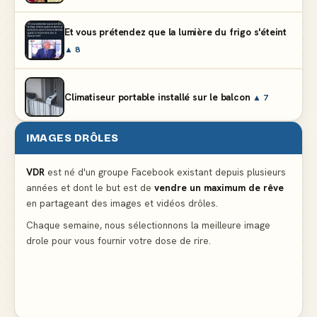
Et vous prétendez que la lumière du frigo s'éteint
▲ 8
Climatiseur portable installé sur le balcon
▲ 7
IMAGES DRÔLES
Le problème cardiaque du médecin
▲ 5
VDR
est né d'un groupe Facebook existant depuis plusieurs
années et dont le but est de
vendre un maximum de rêve
La voisine en bikini pour que le mari tonde la
en partageant des images et vidéos drôles.
pelouse
▲ 5
Chaque semaine, nous sélectionnons la meilleure image
drole pour vous fournir votre dose de rire.
Docteur, la douleur change de place tout le temps !
▲ 5