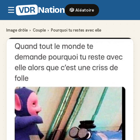
VDR
Nation
☰
🎲 Aléatoire
Image drôle
›
Couple
›
Pourquoi tu restes avec elle