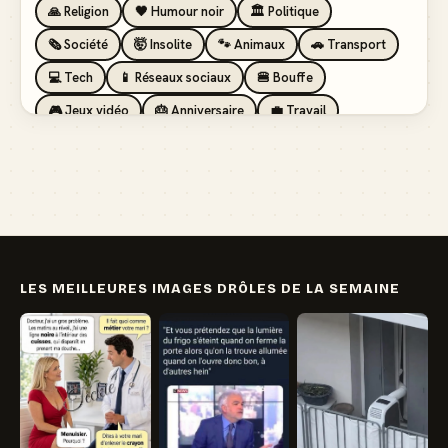
🙏 Religion
🖤 Humour noir
🏛️ Politique
🗞️ Société
🤯 Insolite
🐾 Animaux
🚗 Transport
💻 Tech
📱 Réseaux sociaux
🍔 Bouffe
🎮 Jeux vidéo
🎂 Anniversaire
💼 Travail
🏖️ Vacances
💸 Argent
🏥 Santé
👯 Amis
LES MEILLEURES IMAGES DRÔLES DE LA SEMAINE