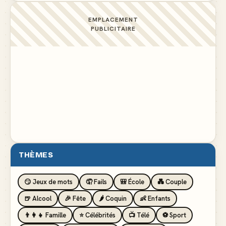
EMPLACEMENT
PUBLICITAIRE
THÈMES
😏 Jeux de mots
🤦 Fails
🎒 École
💑 Couple
🍺 Alcool
🎉 Fête
🌶️ Coquin
👶 Enfants
👨‍👩‍👧 Famille
⭐ Célébrités
📺 Télé
⚽ Sport