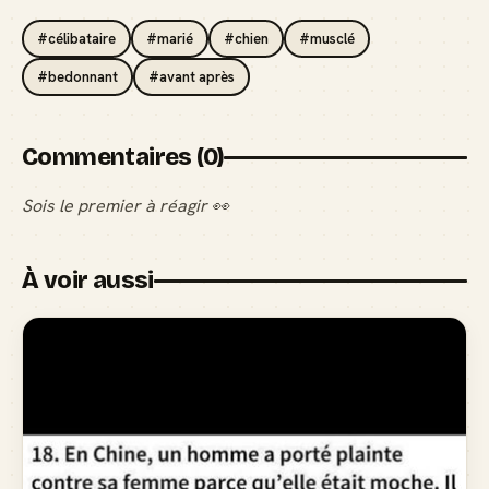
#célibataire
#marié
#chien
#musclé
#bedonnant
#avant après
Commentaires (0)
Sois le premier à réagir 👀
À voir aussi