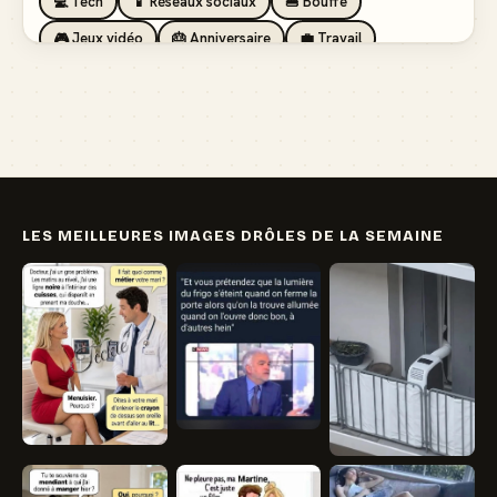
💻 Tech
📱 Réseaux sociaux
🍔 Bouffe
🎮 Jeux vidéo
🎂 Anniversaire
💼 Travail
🏖️ Vacances
💸 Argent
🏥 Santé
👯 Amis
LES MEILLEURES IMAGES DRÔLES DE LA SEMAINE