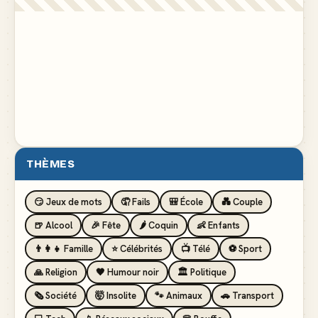
THÈMES
😏 Jeux de mots
🤦 Fails
🎒 École
💑 Couple
🍺 Alcool
🎉 Fête
🌶️ Coquin
👶 Enfants
👨‍👩‍👧 Famille
⭐ Célébrités
📺 Télé
⚽ Sport
🙏 Religion
🖤 Humour noir
🏛️ Politique
🗞️ Société
🤯 Insolite
🐾 Animaux
🚗 Transport