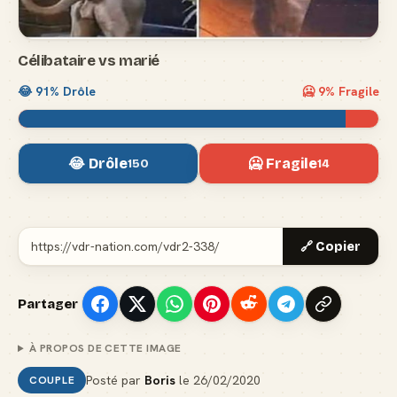
Célibataire vs marié
😂
91
% Drôle
🥶
9
% Fragile
😂 Drôle
🥶 Fragile
150
14
🔗 Copier
Partager
À PROPOS DE CETTE IMAGE
Posté par
Boris
le
26/02/2020
COUPLE