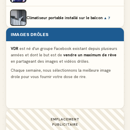
Climatiseur portable installé sur le balcon
▲ 7
IMAGES DRÔLES
Le mendiant revient avec un livre de cuisine
▲ 5
VDR
est né d'un groupe Facebook existant depuis plusieurs
années et dont le but est de
vendre un maximum de rêve
Ne pleure pas mon Martin, c'est juste du football
en partageant des images et vidéos drôles.
▲ 5
Chaque semaine, nous sélectionnons la meilleure image
drole pour vous fournir votre dose de rire.
La preuve flagrante que la presse nous cache des
détails importants
▲ 4
EMPLACEMENT
PUBLICITAIRE