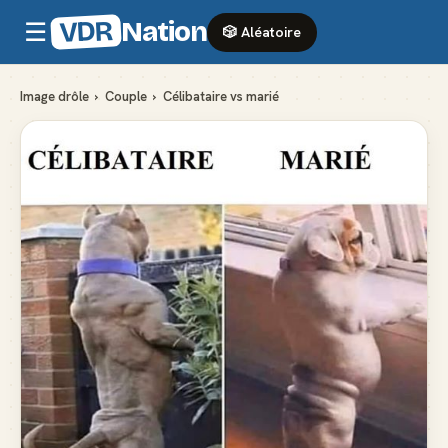
VDR
Nation
☰
🎲 Aléatoire
Image drôle
›
Couple
›
Célibataire vs marié