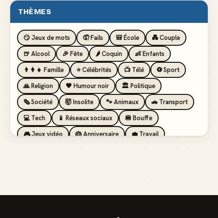
THÈMES
😏 Jeux de mots
🤦 Fails
🎒 École
💑 Couple
🍺 Alcool
🎉 Fête
🌶️ Coquin
👶 Enfants
👨‍👩‍👧 Famille
⭐ Célébrités
📺 Télé
⚽ Sport
🙏 Religion
🖤 Humour noir
🏛️ Politique
🗞️ Société
🤯 Insolite
🐾 Animaux
🚗 Transport
💻 Tech
📱 Réseaux sociaux
🍔 Bouffe
🎮 Jeux vidéo
🎂 Anniversaire
💼 Travail
🏖️ Vacances
💸 Argent
🏥 Santé
👯 Amis