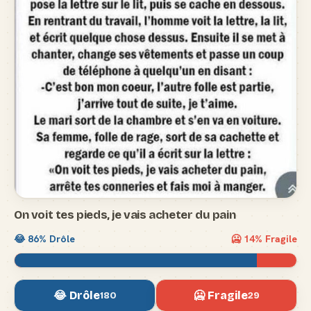
On voit tes pieds, je vais acheter du pain
😂
86
% Drôle
🥶
14
% Fragile
😂 Drôle
🥶 Fragile
180
29