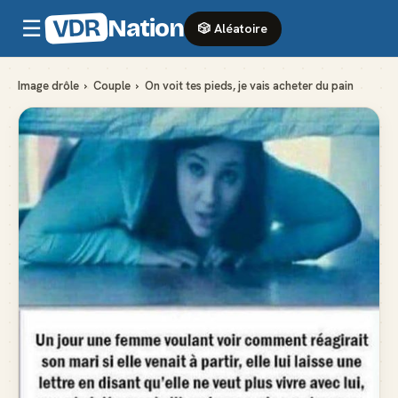
VDR
Nation
☰
🎲 Aléatoire
Image drôle
›
Couple
›
On voit tes pieds, je vais acheter du pain