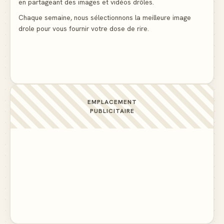
La voisine en bikini pour que le mari tonde la
en partageant des images et vidéos drôles.
pelouse
▲ 5
Chaque semaine, nous sélectionnons la meilleure image
drole pour vous fournir votre dose de rire.
Docteur, la douleur change de place tout le temps !
▲ 5
EMPLACEMENT
PUBLICITAIRE