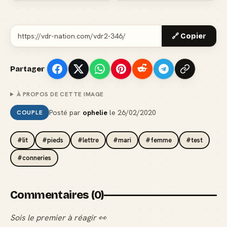
🔗 Copier
Partager
À PROPOS DE CETTE IMAGE
Posté par
ophelie
le
26/02/2020
COUPLE
#lit
#pieds
#lettre
#mari
#femme
#test
#conneries
Commentaires (0)
Sois le premier à réagir 👀