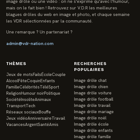
image drôle ou une vidéo : on ne s'exprime qu'avec l'humour,
mais on le fait bien ! Retrouvez sur V.D.R les meilleures
blagues drôles du web en image et photo, et chaque semaine
les VDR sélectionnées par la communauté.
Une remarque ? Un partenariat ?
admin@vdr-nation.com
THÈMES
RECHERCHES
POPULAIRES
Jeux de mots
Fails
École
Couple
Image drôle chat
Alcool
Fête
Coquin
Enfants
Image drôle chien
Famille
Célébrités
Télé
Sport
Image drôle voiture
Religion
Humour noir
Politique
Image drôle football
Société
Insolite
Animaux
Image drôle travail
Transport
Tech
Image drôle mariage
Réseaux sociaux
Bouffe
Image drôle noël
Jeux vidéo
Anniversaire
Travail
Image drôle école
Vacances
Argent
Santé
Amis
Image drôle enfants
Image drôle famille