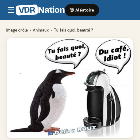
VDR
Nation
☰
🎲 Aléatoire
Image drôle
›
Animaux
›
Tu fais quoi, beauté ?