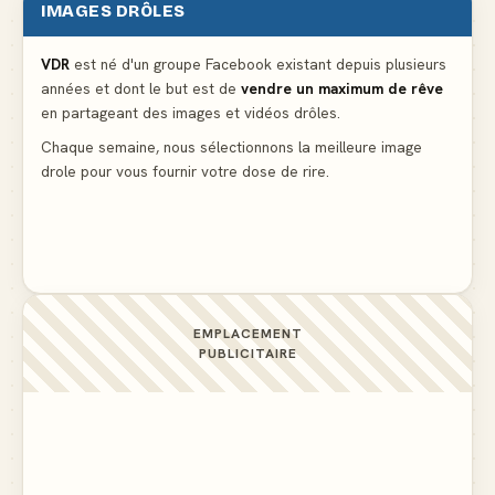
IMAGES DRÔLES
Le mendiant revient avec un livre de cuisine
▲ 5
VDR
est né d'un groupe Facebook existant depuis plusieurs
années et dont le but est de
vendre un maximum de rêve
Ne pleure pas mon Martin, c'est juste du football
en partageant des images et vidéos drôles.
▲ 5
Chaque semaine, nous sélectionnons la meilleure image
drole pour vous fournir votre dose de rire.
C'est ma 3ème culotte qui disparait, je crois que
c'est elle
▲ 4
EMPLACEMENT
PUBLICITAIRE