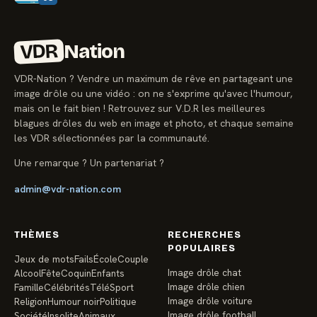
VDR
Nation
VDR-Nation ? Vendre un maximum de rêve en partageant une
image drôle ou une vidéo : on ne s'exprime qu'avec l'humour,
mais on le fait bien ! Retrouvez sur V.D.R les meilleures
blagues drôles du web en image et photo, et chaque semaine
les VDR sélectionnées par la communauté.
Une remarque ? Un partenariat ?
admin@vdr-nation.com
THÈMES
RECHERCHES
POPULAIRES
Jeux de mots
Fails
École
Couple
Image drôle chat
Alcool
Fête
Coquin
Enfants
Image drôle chien
Famille
Célébrités
Télé
Sport
Image drôle voiture
Religion
Humour noir
Politique
Image drôle football
Société
Insolite
Animaux