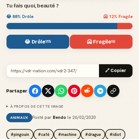
Tu fais quoi, beauté ?
😂
88
% Drôle
🥶
12
% Fragile
😂 Drôle
🥶 Fragile
115
16
🔗 Copier
Partager
À PROPOS DE CETTE IMAGE
Posté par
Bendo
le
26/02/2020
ANIMAUX
#pingouin
#café
#machine
#drague
#idiot