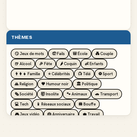
THÈMES
😏 Jeux de mots
🤦 Fails
🎒 École
💑 Couple
🍺 Alcool
🎉 Fête
🌶️ Coquin
👶 Enfants
👨‍👩‍👧 Famille
⭐ Célébrités
📺 Télé
⚽ Sport
🙏 Religion
🖤 Humour noir
🏛️ Politique
🗞️ Société
🤯 Insolite
🐾 Animaux
🚗 Transport
💻 Tech
📱 Réseaux sociaux
🍔 Bouffe
🎮 Jeux vidéo
🎂 Anniversaire
💼 Travail
🏖️ Vacances
💸 Argent
🏥 Santé
👯 Amis