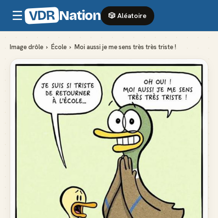
VDR
Nation
☰
🎲 Aléatoire
Image drôle
›
École
›
Moi aussi je me sens très très triste !