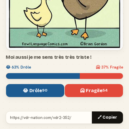
Moi aussi je me sens très très triste !
😂
63
% Drôle
🥶
37
% Fragile
😂 Drôle
🥶 Fragile
90
54
🔗 Copier