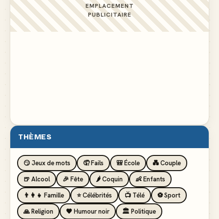
EMPLACEMENT
PUBLICITAIRE
THÈMES
😏 Jeux de mots
🤦 Fails
🎒 École
💑 Couple
🍺 Alcool
🎉 Fête
🌶️ Coquin
👶 Enfants
👨‍👩‍👧 Famille
⭐ Célébrités
📺 Télé
⚽ Sport
🙏 Religion
🖤 Humour noir
🏛️ Politique