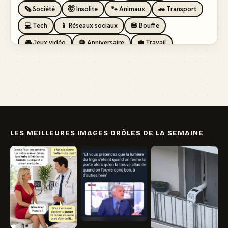
🗞️ Société
🤯 Insolite
🐾 Animaux
🚗 Transport
💻 Tech
📱 Réseaux sociaux
🍔 Bouffe
🎮 Jeux vidéo
🎂 Anniversaire
💼 Travail
🏖️ Vacances
💸 Argent
🏥 Santé
👯 Amis
LES MEILLEURES IMAGES DRÔLES DE LA SEMAINE