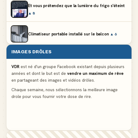
Et vous prétendez que la lumière du frigo s'éteint
▲ 8
Climatiseur portable installé sur le balcon
▲ 6
IMAGES DRÔLES
Partager l'addition alors que vous n'avez pris
qu'une entrée
▲ 536
VDR
est né d'un groupe Facebook existant depuis plusieurs
années et dont le but est de
vendre un maximum de rêve
en partageant des images et vidéos drôles.
Le mendiant revient avec un livre de cuisine
▲ 4
Chaque semaine, nous sélectionnons la meilleure image
drole pour vous fournir votre dose de rire.
La voisine en bikini pour que le mari tonde la
pelouse
▲ 4