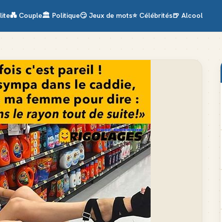
lite
💑
Couple
🏛️
Politique
😏
Jeux de mots
⭐
Célébrités
🍺
Alcool