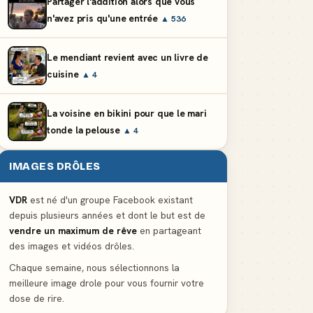
Partager l'addition alors que vous
n'avez pris qu'une entrée
▲ 536
Le mendiant revient avec un livre de
cuisine
▲ 4
La voisine en bikini pour que le mari
tonde la pelouse
▲ 4
IMAGES DRÔLES
VDR
est né d'un groupe Facebook existant
depuis plusieurs années et dont le but est de
vendre un maximum de rêve
en partageant
des images et vidéos drôles.
Chaque semaine, nous sélectionnons la
meilleure image drole pour vous fournir votre
dose de rire.