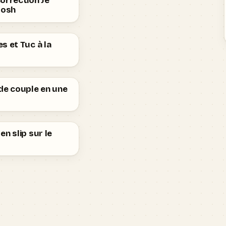
orrection Je
Josh
s et Tuc à la
de couple en une
en slip sur le