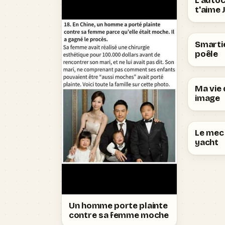
L'autoc
t'aime 
Smartie
poêle
Ma vie 
image
Le mec 
yacht
Un homme porte plainte
contre sa femme moche