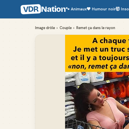
VDR
Nation
🐾
Animaux
🖤
Humour noir
🤯
Inso
Image drôle
›
Couple
›
Remet ça dans le rayon