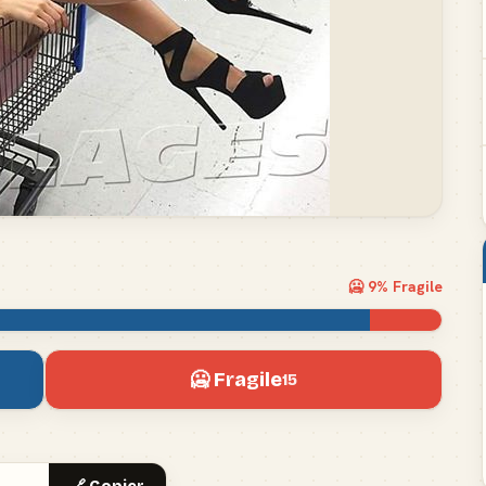
🥶
9
% Fragile
🥶 Fragile
15