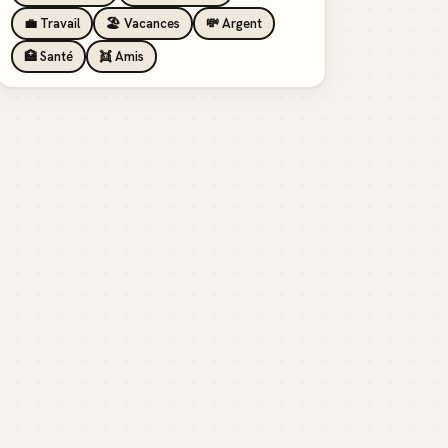
💼 Travail
🏖️ Vacances
💸 Argent
🏥 Santé
👯 Amis