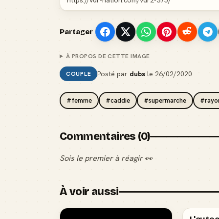
Partager
À PROPOS DE CETTE IMAGE
Posté par
dubs
le
26/02/2020
COUPLE
#femme
#caddie
#supermarche
#rayo
Commentaires (0)
Sois le premier à réagir 👀
À voir aussi