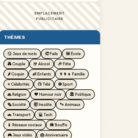
EMPLACEMENT
PUBLICITAIRE
THÈMES
😏 Jeux de mots
🤦 Fails
🎒 École
💑 Couple
🍺 Alcool
🎉 Fête
🌶️ Coquin
👶 Enfants
👨‍👩‍👧 Famille
⭐ Célébrités
📺 Télé
⚽ Sport
🙏 Religion
🖤 Humour noir
🏛️ Politique
🗞️ Société
🤯 Insolite
🐾 Animaux
🚗 Transport
💻 Tech
📱 Réseaux sociaux
🍔 Bouffe
🎮 Jeux vidéo
🎂 Anniversaire