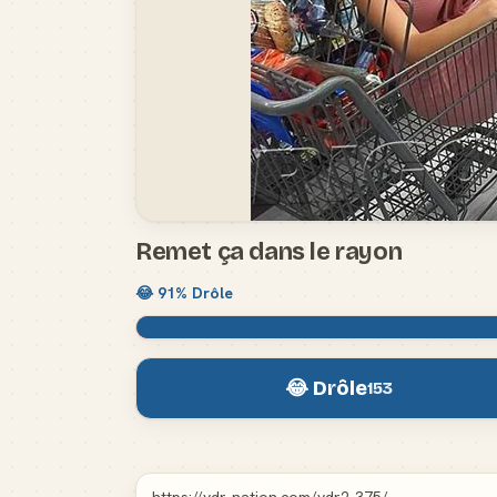
Remet ça dans le rayon
😂
91
% Drôle
😂 Drôle
153