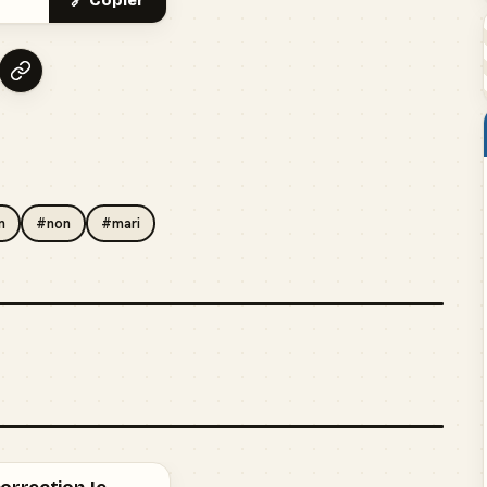
🔗 Copier
n
#non
#mari