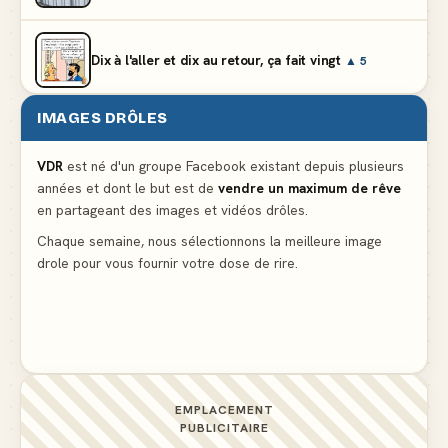
Dix à l'aller et dix au retour, ça fait vingt
▲ 5
IMAGES DRÔLES
Et vous prétendez que la lumière du frigo s'éteint
▲ 8
VDR
est né d'un groupe Facebook existant depuis plusieurs
années et dont le but est de
vendre un maximum de rêve
Lidl propose un climatiseur avec gants de boxe et
en partageant des images et vidéos drôles.
protège-dent offerts
▲ 4
Chaque semaine, nous sélectionnons la meilleure image
drole pour vous fournir votre dose de rire.
Le problème cardiaque du médecin
▲ 6
EMPLACEMENT
PUBLICITAIRE