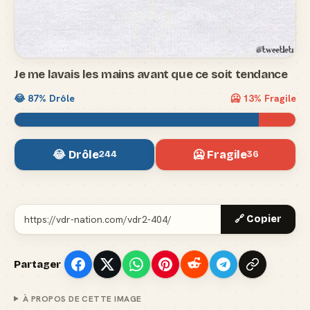
Je me lavais les mains avant que ce soit tendance
😂
87
% Drôle
🥶
13
% Fragile
😂 Drôle
🥶 Fragile
244
36
🔗 Copier
Partager
À PROPOS DE CETTE IMAGE