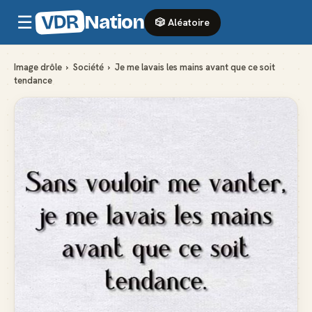
VDR
Nation
☰
🎲 Aléatoire
Image drôle
›
Société
›
Je me lavais les mains avant que ce soit
tendance