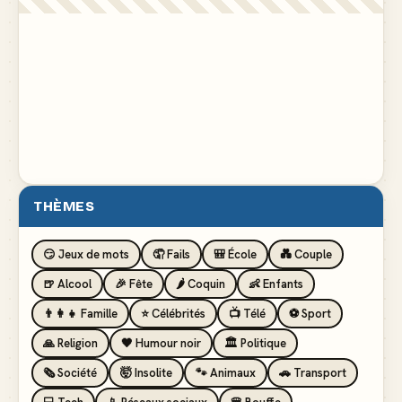
THÈMES
😏 Jeux de mots
🤦 Fails
🎒 École
💑 Couple
🍺 Alcool
🎉 Fête
🌶️ Coquin
👶 Enfants
👨‍👩‍👧 Famille
⭐ Célébrités
📺 Télé
⚽ Sport
🙏 Religion
🖤 Humour noir
🏛️ Politique
🗞️ Société
🤯 Insolite
🐾 Animaux
🚗 Transport