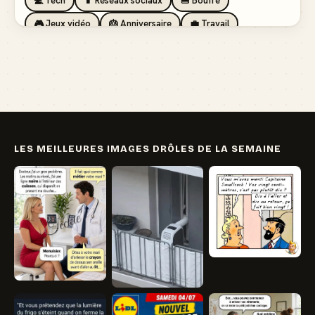
💻 Tech
📱 Réseaux sociaux
🍔 Bouffe
🎮 Jeux vidéo
🎂 Anniversaire
💼 Travail
🏖️ Vacances
💸 Argent
🏥 Santé
👯 Amis
LES MEILLEURES IMAGES DRÔLES DE LA SEMAINE