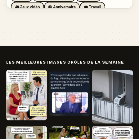
🎮 Jeux vidéo
🎂 Anniversaire
💼 Travail
🏖️ Vacances
💸 Argent
🏥 Santé
👯 Amis
LES MEILLEURES IMAGES DRÔLES DE LA SEMAINE