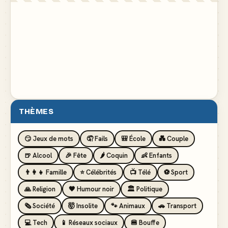
THÈMES
😏 Jeux de mots
🤦 Fails
🎒 École
💑 Couple
🍺 Alcool
🎉 Fête
🌶️ Coquin
👶 Enfants
👨‍👩‍👧 Famille
⭐ Célébrités
📺 Télé
⚽ Sport
🙏 Religion
🖤 Humour noir
🏛️ Politique
🗞️ Société
🤯 Insolite
🐾 Animaux
🚗 Transport
💻 Tech
📱 Réseaux sociaux
🍔 Bouffe