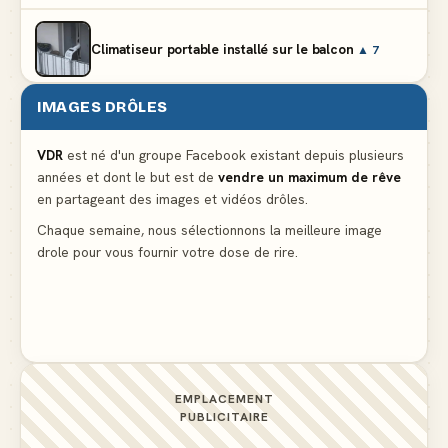
Climatiseur portable installé sur le balcon
▲ 7
IMAGES DRÔLES
Le problème cardiaque du médecin
▲ 5
VDR
est né d'un groupe Facebook existant depuis plusieurs
années et dont le but est de
vendre un maximum de rêve
La voisine en bikini pour que le mari tonde la
en partageant des images et vidéos drôles.
pelouse
▲ 5
Chaque semaine, nous sélectionnons la meilleure image
drole pour vous fournir votre dose de rire.
Docteur, la douleur change de place tout le temps !
▲ 5
EMPLACEMENT
PUBLICITAIRE