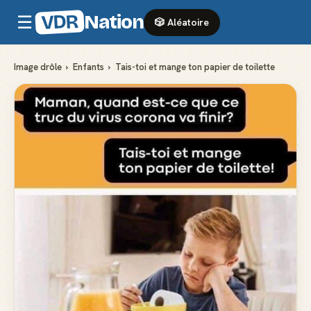
VDR
Nation
☰
🎲 Aléatoire
Image drôle
›
Enfants
›
Tais-toi et mange ton papier de toilette