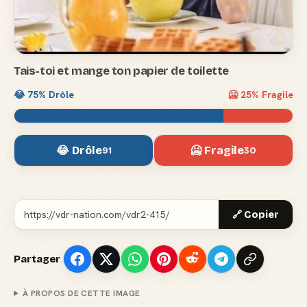
Tais-toi et mange ton papier de toilette
😂
75
% Drôle
🥶
25
% Fragile
😂 Drôle
🥶 Fragile
91
30
🔗 Copier
Partager
À PROPOS DE CETTE IMAGE