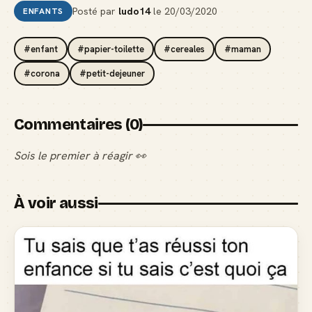
Posté par
ludo14
le
20/03/2020
ENFANTS
#enfant
#papier-toilette
#cereales
#maman
#corona
#petit-dejeuner
Commentaires (0)
Sois le premier à réagir 👀
À voir aussi