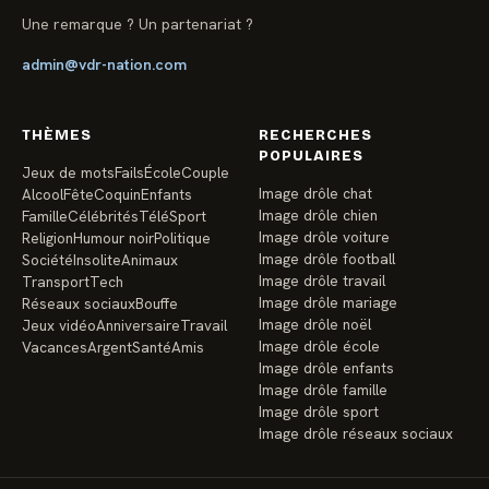
Une remarque ? Un partenariat ?
admin@vdr-nation.com
THÈMES
RECHERCHES
POPULAIRES
Jeux de mots
Fails
École
Couple
Image drôle chat
Alcool
Fête
Coquin
Enfants
Image drôle chien
Famille
Célébrités
Télé
Sport
Image drôle voiture
Religion
Humour noir
Politique
Image drôle football
Société
Insolite
Animaux
Image drôle travail
Transport
Tech
Image drôle mariage
Réseaux sociaux
Bouffe
Image drôle noël
Jeux vidéo
Anniversaire
Travail
Image drôle école
Vacances
Argent
Santé
Amis
Image drôle enfants
Image drôle famille
Image drôle sport
Image drôle réseaux sociaux