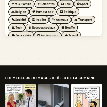
👨‍👩‍👧 Famille
⭐ Célébrités
📺 Télé
⚽ Sport
🙏 Religion
🖤 Humour noir
🏛️ Politique
🗞️ Société
🤯 Insolite
🐾 Animaux
🚗 Transport
💻 Tech
📱 Réseaux sociaux
🍔 Bouffe
🎮 Jeux vidéo
🎂 Anniversaire
💼 Travail
🏖️ Vacances
💸 Argent
🏥 Santé
👯 Amis
LES MEILLEURES IMAGES DRÔLES DE LA SEMAINE