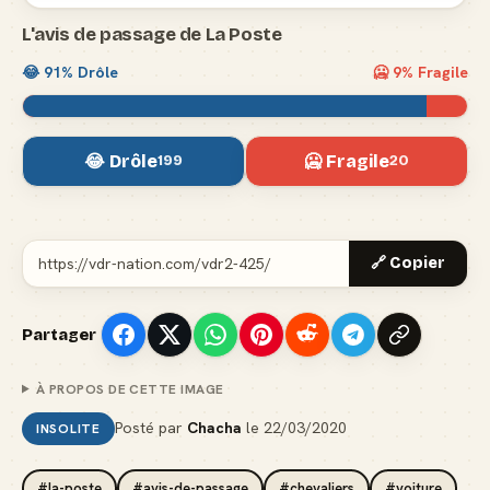
L'avis de passage de La Poste
😂
91
% Drôle
🥶
9
% Fragile
😂 Drôle
🥶 Fragile
199
20
🔗 Copier
Partager
À PROPOS DE CETTE IMAGE
Posté par
Chacha
le
22/03/2020
INSOLITE
#la-poste
#avis-de-passage
#chevaliers
#voiture