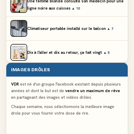
Une femme blonde consulte son médecin pour une
ligne noire aux cuisses
▲ 10
Climatiseur portable installé sur le balcon
▲ 7
Dix à l'aller et dix au retour, ça fait vingt
▲ 5
IMAGES DRÔLES
Et vous prétendez que la lumière du frigo s'éteint
▲ 8
VDR
est né d'un groupe Facebook existant depuis plusieurs
années et dont le but est de
vendre un maximum de rêve
Lidl propose un climatiseur avec gants de boxe et
en partageant des images et vidéos drôles.
protège-dent offerts
▲ 4
Chaque semaine, nous sélectionnons la meilleure image
drole pour vous fournir votre dose de rire.
Le problème cardiaque du médecin
▲ 6