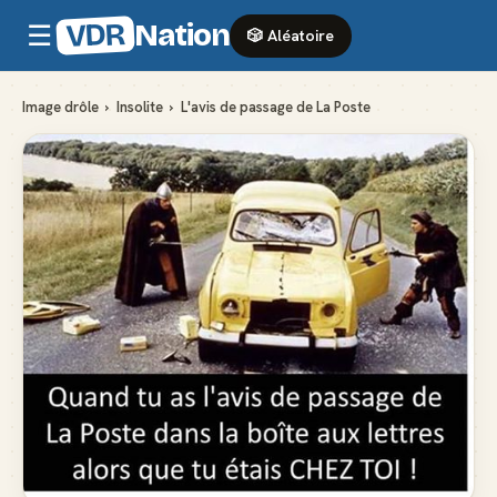
VDR
Nation
☰
🎲 Aléatoire
Image drôle
›
Insolite
›
L'avis de passage de La Poste