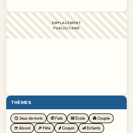
EMPLACEMENT
PUBLICITAIRE
THÈMES
😏 Jeux de mots
🤦 Fails
🎒 École
💑 Couple
🍺 Alcool
🎉 Fête
🌶️ Coquin
👶 Enfants