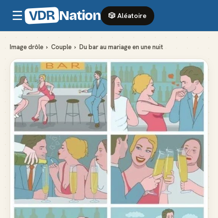
VDR
Nation
☰
🎲 Aléatoire
Image drôle
›
Couple
›
Du bar au mariage en une nuit