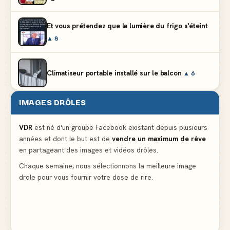
Et vous prétendez que la lumière du frigo s'éteint
▲ 8
Climatiseur portable installé sur le balcon
▲ 6
IMAGES DRÔLES
Partager l'addition alors que vous n'avez pris
qu'une entrée
▲ 537
VDR
est né d'un groupe Facebook existant depuis plusieurs
années et dont le but est de
vendre un maximum de rêve
en partageant des images et vidéos drôles.
Le mendiant revient avec un livre de cuisine
▲ 5
Chaque semaine, nous sélectionnons la meilleure image
drole pour vous fournir votre dose de rire.
C'est ma 3ème culotte qui disparait, je crois que
c'est elle
▲ 4