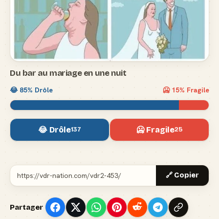
Du bar au mariage en une nuit
😂
85
% Drôle
🥶
15
% Fragile
😂 Drôle
🥶 Fragile
137
25
🔗 Copier
Partager