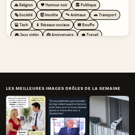
🙏 Religion
🖤 Humour noir
🏛️ Politique
🗞️ Société
🤯 Insolite
🐾 Animaux
🚗 Transport
💻 Tech
📱 Réseaux sociaux
🍔 Bouffe
🎮 Jeux vidéo
🎂 Anniversaire
💼 Travail
🏖️ Vacances
💸 Argent
🏥 Santé
👯 Amis
LES MEILLEURES IMAGES DRÔLES DE LA SEMAINE