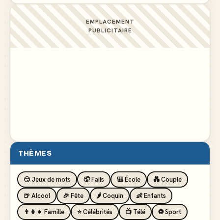
EMPLACEMENT
PUBLICITAIRE
THÈMES
😏 Jeux de mots
🤦 Fails
🎒 École
💑 Couple
🍺 Alcool
🎉 Fête
🌶️ Coquin
👶 Enfants
👨‍👩‍👧 Famille
⭐ Célébrités
📺 Télé
⚽ Sport