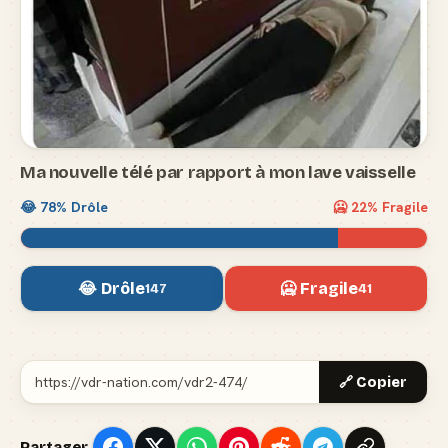
Ma nouvelle télé par rapport à mon lave vaisselle
😂
78
% Drôle
🥶
22
% Fragile
😂 Drôle
🥶 Fragile
147
41
🔗 Copier
Partager