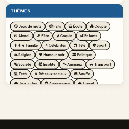
THÈMES
😏 Jeux de mots
🤦 Fails
🎒 École
💑 Couple
🍺 Alcool
🎉 Fête
🌶️ Coquin
👶 Enfants
👨‍👩‍👧 Famille
⭐ Célébrités
📺 Télé
⚽ Sport
🙏 Religion
🖤 Humour noir
🏛️ Politique
🗞️ Société
🤯 Insolite
🐾 Animaux
🚗 Transport
💻 Tech
📱 Réseaux sociaux
🍔 Bouffe
🎮 Jeux vidéo
🎂 Anniversaire
💼 Travail
🏖️ Vacances
💸 Argent
🏥 Santé
👯 Amis