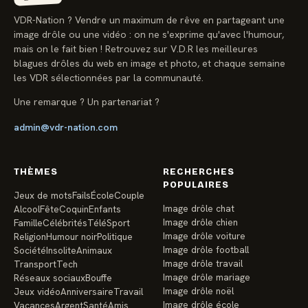
VDR-Nation ? Vendre un maximum de rêve en partageant une
image drôle ou une vidéo : on ne s'exprime qu'avec l'humour,
mais on le fait bien ! Retrouvez sur V.D.R les meilleures
blagues drôles du web en image et photo, et chaque semaine
les VDR sélectionnées par la communauté.
Une remarque ? Un partenariat ?
admin@vdr-nation.com
THÈMES
RECHERCHES
POPULAIRES
Jeux de mots
Fails
École
Couple
Image drôle chat
Alcool
Fête
Coquin
Enfants
Image drôle chien
Famille
Célébrités
Télé
Sport
Image drôle voiture
Religion
Humour noir
Politique
Image drôle football
Société
Insolite
Animaux
Image drôle travail
Transport
Tech
Image drôle mariage
Réseaux sociaux
Bouffe
Image drôle noël
Jeux vidéo
Anniversaire
Travail
Image drôle école
Vacances
Argent
Santé
Amis