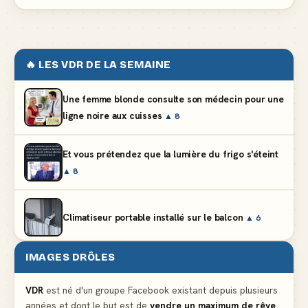
🔥 LES VDR DE LA SEMAINE
Une femme blonde consulte son médecin pour une
ligne noire aux cuisses
▲ 8
Et vous prétendez que la lumière du frigo s'éteint
▲ 8
Climatiseur portable installé sur le balcon
▲ 6
IMAGES DRÔLES
Partager l'addition alors que vous n'avez pris
qu'une entrée
▲ 536
VDR
est né d'un groupe Facebook existant depuis plusieurs
années et dont le but est de
vendre un maximum de rêve