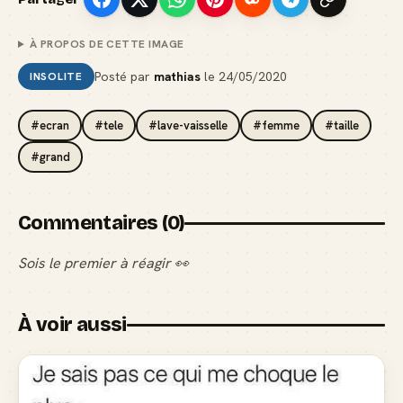
À PROPOS DE CETTE IMAGE
Posté par
mathias
le
24/05/2020
INSOLITE
#ecran
#tele
#lave-vaisselle
#femme
#taille
#grand
Commentaires (0)
Sois le premier à réagir 👀
À voir aussi