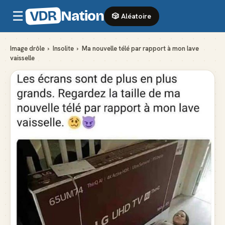
VDR
Nation
☰
🎲 Aléatoire
Image drôle
›
Insolite
›
Ma nouvelle télé par rapport à mon lave
vaisselle