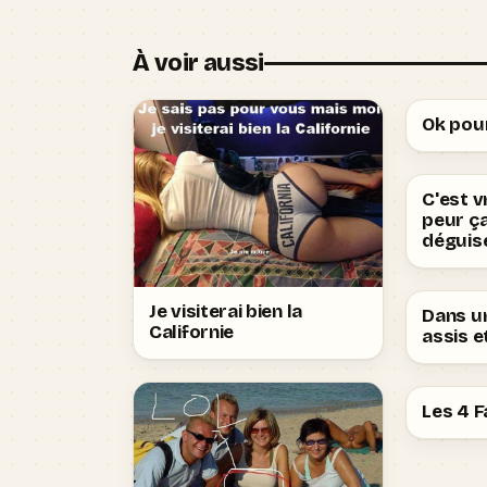
À voir aussi
Ok pour
C'est v
peur ç
déguis
Je visiterai bien la
Dans un
Californie
assis et
Les 4 