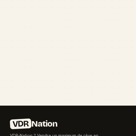
VDR
Nation
VDR-Nation ? Vendre un maximum de rêve en