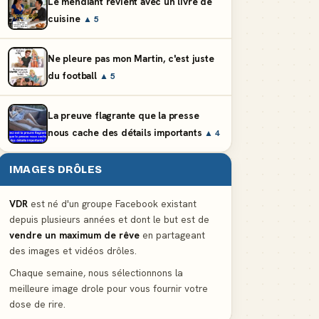
Le mendiant revient avec un livre de
cuisine
▲ 5
Ne pleure pas mon Martin, c'est juste
du football
▲ 5
La preuve flagrante que la presse
nous cache des détails importants
▲ 4
IMAGES DRÔLES
VDR
est né d'un groupe Facebook existant
depuis plusieurs années et dont le but est de
vendre un maximum de rêve
en partageant
des images et vidéos drôles.
Chaque semaine, nous sélectionnons la
meilleure image drole pour vous fournir votre
dose de rire.