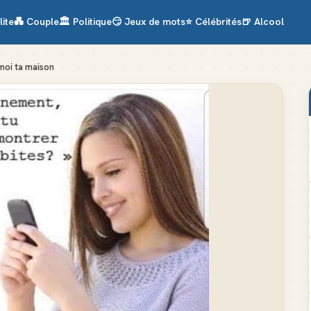
lite
💑
Couple
🏛️
Politique
😏
Jeux de mots
⭐
Célébrités
🍺
Alcool
moi ta maison