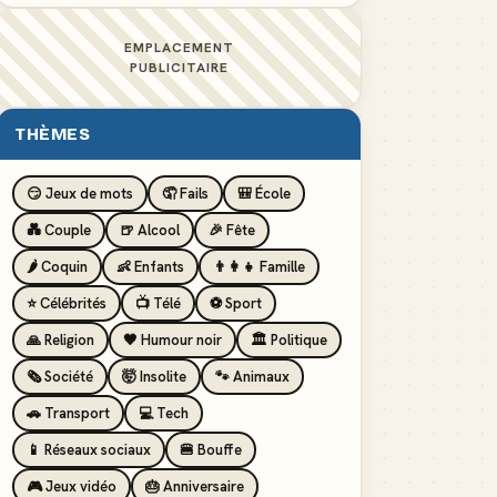
EMPLACEMENT
PUBLICITAIRE
THÈMES
😏 Jeux de mots
🤦 Fails
🎒 École
💑 Couple
🍺 Alcool
🎉 Fête
🌶️ Coquin
👶 Enfants
👨‍👩‍👧 Famille
⭐ Célébrités
📺 Télé
⚽ Sport
🙏 Religion
🖤 Humour noir
🏛️ Politique
🗞️ Société
🤯 Insolite
🐾 Animaux
🚗 Transport
💻 Tech
📱 Réseaux sociaux
🍔 Bouffe
🎮 Jeux vidéo
🎂 Anniversaire