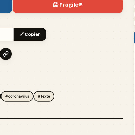
🥶 Fragile
15
🔗 Copier
#coronavirus
#texte