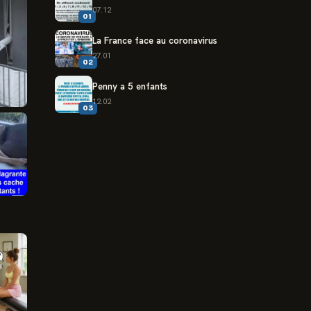
07.12
01
La France face au coronavirus
27.01
02
Penny a 5 enfants
12.02
03