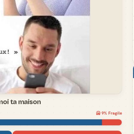
moi ta maison
🥶
9
% Fragile