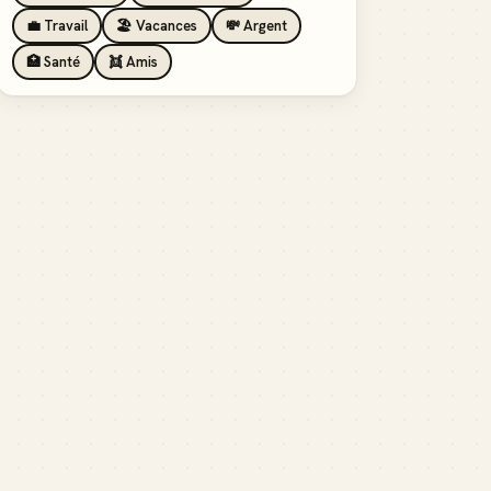
💼 Travail
🏖️ Vacances
💸 Argent
🏥 Santé
👯 Amis