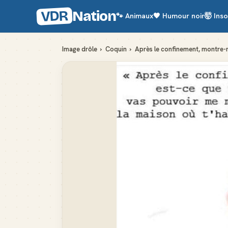
VDR
Nation
🐾
Animaux
🖤
Humour noir
🤯
Inso
Image drôle
›
Coquin
›
Après le confinement, montre-