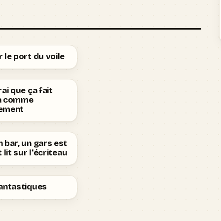
 le port du voile
rai que ça fait
a comme
ement
 bar, un gars est
 lit sur l'écriteau
Fantastiques