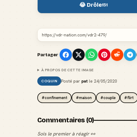
😂 Drôle
151
Partager
À PROPOS DE CETTE IMAGE
Posté par
pat
le
24/05/2020
COQUIN
#confinement
#maison
#couple
#flirt
Commentaires (0)
Sois le premier à réagir 👀