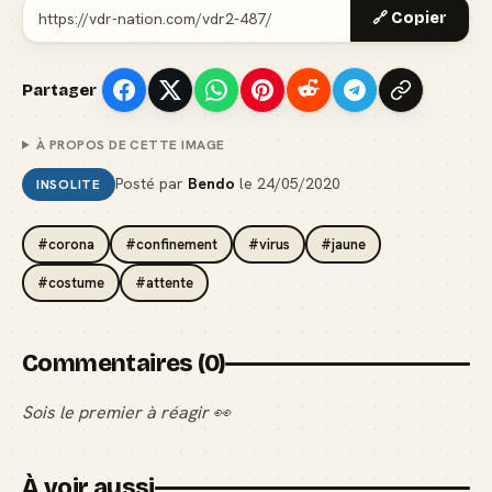
🔗 Copier
Partager
À PROPOS DE CETTE IMAGE
Posté par
Bendo
le
24/05/2020
INSOLITE
#corona
#confinement
#virus
#jaune
#costume
#attente
Commentaires (0)
Sois le premier à réagir 👀
À voir aussi