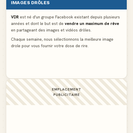
IMAGES DRÔLES
Le mendiant revient avec un livre de cuisine
▲ 5
VDR
est né d'un groupe Facebook existant depuis plusieurs
années et dont le but est de
vendre un maximum de rêve
Ne pleure pas mon Martin, c'est juste du football
en partageant des images et vidéos drôles.
▲ 5
Chaque semaine, nous sélectionnons la meilleure image
drole pour vous fournir votre dose de rire.
C'est ma 3ème culotte qui disparait, je crois que
c'est elle
▲ 4
EMPLACEMENT
PUBLICITAIRE