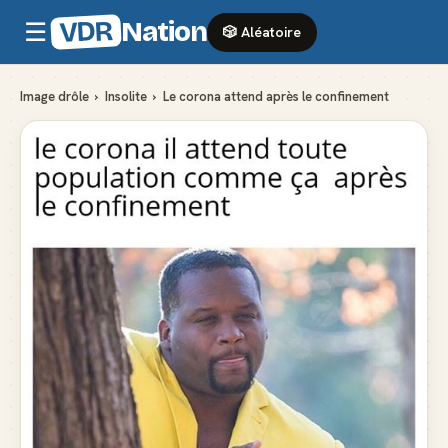
VDR
Nation
☰
🎲 Aléatoire
Image drôle
›
Insolite
›
Le corona attend après le confinement