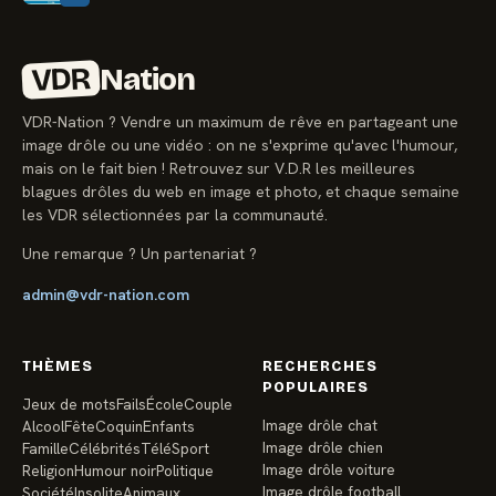
VDR
Nation
VDR-Nation ? Vendre un maximum de rêve en partageant une
image drôle ou une vidéo : on ne s'exprime qu'avec l'humour,
mais on le fait bien ! Retrouvez sur V.D.R les meilleures
blagues drôles du web en image et photo, et chaque semaine
les VDR sélectionnées par la communauté.
Une remarque ? Un partenariat ?
admin@vdr-nation.com
THÈMES
RECHERCHES
POPULAIRES
Jeux de mots
Fails
École
Couple
Image drôle chat
Alcool
Fête
Coquin
Enfants
Image drôle chien
Famille
Célébrités
Télé
Sport
Image drôle voiture
Religion
Humour noir
Politique
Image drôle football
Société
Insolite
Animaux