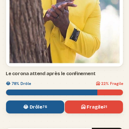
Le corona attend après le confinement
😂
78
% Drôle
🥶
22
% Fragile
😂 Drôle
🥶 Fragile
76
21