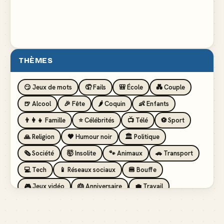
THÈMES
😏 Jeux de mots
🤦 Fails
🎒 École
💑 Couple
🍺 Alcool
🎉 Fête
🌶️ Coquin
👶 Enfants
👨‍👩‍👧 Famille
⭐ Célébrités
📺 Télé
⚽ Sport
🙏 Religion
🖤 Humour noir
🏛️ Politique
🗞️ Société
🤯 Insolite
🐾 Animaux
🚗 Transport
💻 Tech
📱 Réseaux sociaux
🍔 Bouffe
🎮 Jeux vidéo
🎂 Anniversaire
💼 Travail
🏖️ Vacances
💸 Argent
🏥 Santé
👯 Amis