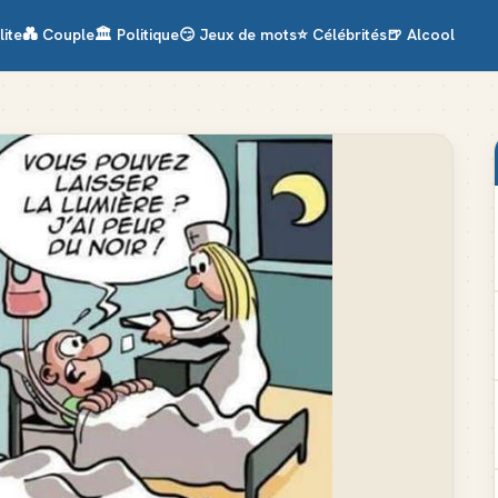
lite
💑
Couple
🏛️
Politique
😏
Jeux de mots
⭐
Célébrités
🍺
Alcool