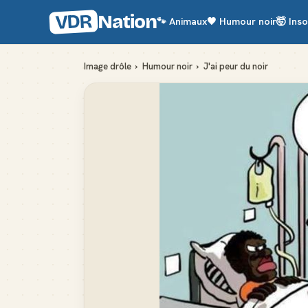
VDR
Nation
🐾
Animaux
🖤
Humour noir
🤯
Inso
Image drôle
›
Humour noir
›
J'ai peur du noir