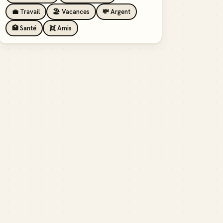
💼 Travail
🏖️ Vacances
💸 Argent
🏥 Santé
👯 Amis