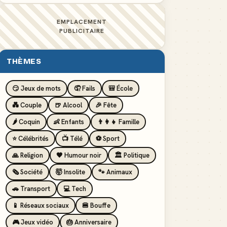
EMPLACEMENT
PUBLICITAIRE
THÈMES
😏 Jeux de mots
🤦 Fails
🎒 École
💑 Couple
🍺 Alcool
🎉 Fête
🌶️ Coquin
👶 Enfants
👨‍👩‍👧 Famille
⭐ Célébrités
📺 Télé
⚽ Sport
🙏 Religion
🖤 Humour noir
🏛️ Politique
🗞️ Société
🤯 Insolite
🐾 Animaux
🚗 Transport
💻 Tech
📱 Réseaux sociaux
🍔 Bouffe
🎮 Jeux vidéo
🎂 Anniversaire