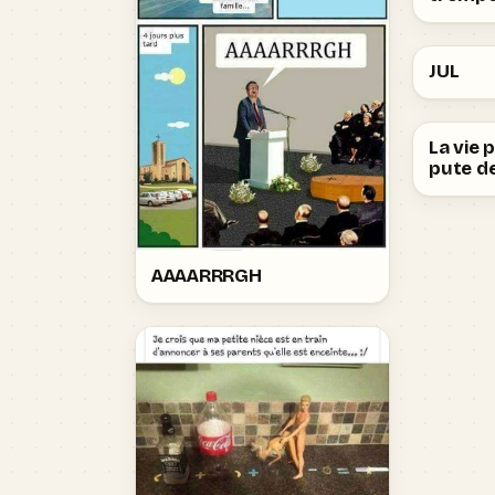
JUL
La vie 
pute de
AAAARRRGH