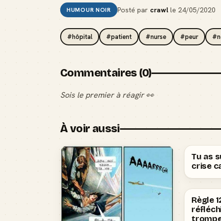
Posté par
crawl
le
24/05/2020
HUMOUR NOIR
#hôpital
#patient
#nurse
#peur
#n
Commentaires (0)
Sois le premier à réagir 👀
À voir aussi
Tu as 
crise c
Règle 1
réfléch
trompe