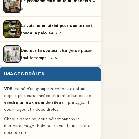
Le problème cardiaque du médecin
▲
6
La voisine en bikini pour que le mari
tonde la pelouse
▲ 6
Docteur, la douleur change de place
tout le temps !
▲ 6
IMAGES DRÔLES
VDR
est né d'un groupe Facebook existant
depuis plusieurs années et dont le but est de
vendre un maximum de rêve
en partageant
des images et vidéos drôles.
Chaque semaine, nous sélectionnons la
meilleure image drole pour vous fournir votre
dose de rire.