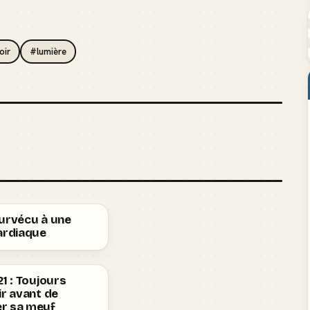
oir
#lumière
survécu à une
ardiaque
21 : Toujours
ir avant de
r sa meuf