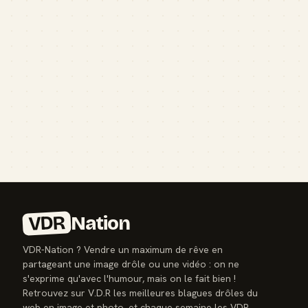
VDR
Nation
VDR-Nation ? Vendre un maximum de rêve en
partageant une image drôle ou une vidéo : on ne
s'exprime qu'avec l'humour, mais on le fait bien !
Retrouvez sur V.D.R les meilleures blagues drôles du
web en image et photo, et chaque semaine les VDR