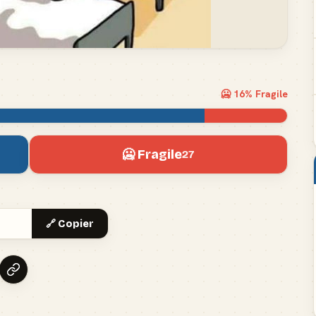
🥶
16
% Fragile
🥶 Fragile
27
🔗 Copier