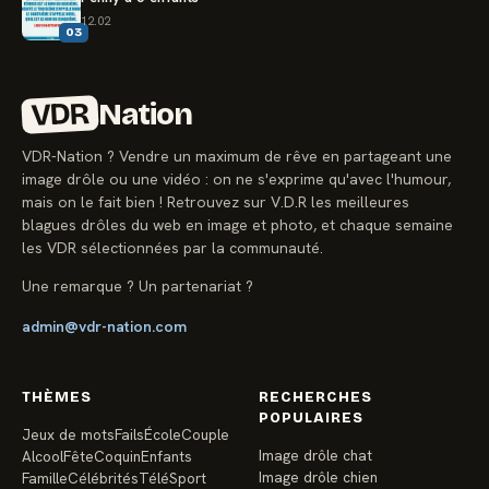
12.02
03
VDR
Nation
VDR-Nation ? Vendre un maximum de rêve en partageant une
image drôle ou une vidéo : on ne s'exprime qu'avec l'humour,
mais on le fait bien ! Retrouvez sur V.D.R les meilleures
blagues drôles du web en image et photo, et chaque semaine
les VDR sélectionnées par la communauté.
Une remarque ? Un partenariat ?
admin@vdr-nation.com
THÈMES
RECHERCHES
POPULAIRES
Jeux de mots
Fails
École
Couple
Image drôle chat
Alcool
Fête
Coquin
Enfants
Image drôle chien
Famille
Célébrités
Télé
Sport