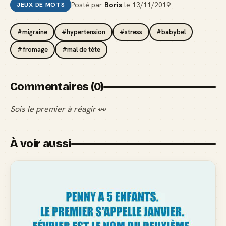
Posté par
Boris
le
13/11/2019
JEUX DE MOTS
#migraine
#hypertension
#stress
#babybel
#fromage
#mal de tête
Commentaires (0)
Sois le premier à réagir 👀
À voir aussi