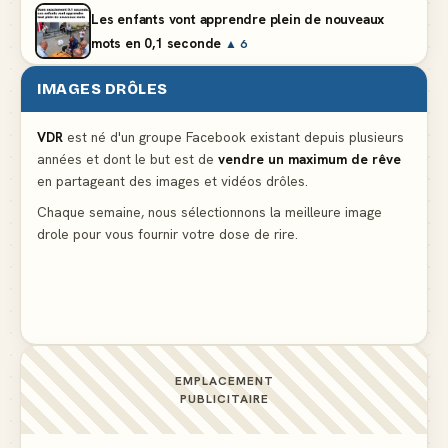
Les enfants vont apprendre plein de nouveaux
mots en 0,1 seconde
▲ 6
IMAGES DRÔLES
En état de légitime dépenses aux soldes
▲ 4
VDR
est né d'un groupe Facebook existant depuis plusieurs
années et dont le but est de
vendre un maximum de rêve
Lidl propose un climatiseur avec gants de boxe et
en partageant des images et vidéos drôles.
protège-dent offerts
▲ 4
Chaque semaine, nous sélectionnons la meilleure image
drole pour vous fournir votre dose de rire.
Une femme blonde consulte son médecin pour une
ligne noire aux cuisses
▲ 10
EMPLACEMENT
PUBLICITAIRE