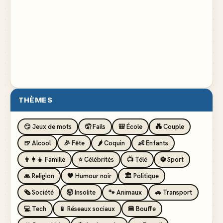
THÈMES
😏 Jeux de mots
🤦 Fails
🎒 École
💑 Couple
🍺 Alcool
🎉 Fête
🌶️ Coquin
👶 Enfants
👨‍👩‍👧 Famille
⭐ Célébrités
📺 Télé
⚽ Sport
🙏 Religion
🖤 Humour noir
🏛️ Politique
🗞️ Société
🤯 Insolite
🐾 Animaux
🚗 Transport
💻 Tech
📱 Réseaux sociaux
🍔 Bouffe