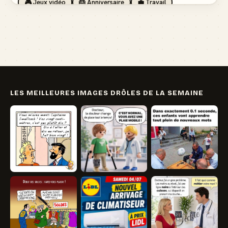
🎮 Jeux vidéo
🎂 Anniversaire
💼 Travail
🏖️ Vacances
💸 Argent
🏥 Santé
👯 Amis
LES MEILLEURES IMAGES DRÔLES DE LA SEMAINE