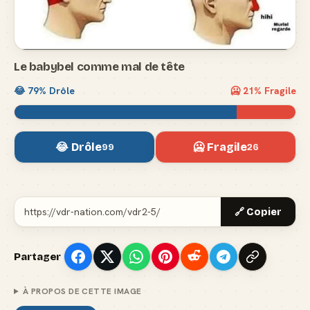
Le babybel comme mal de tête
😂
79
% Drôle
🥶
21
% Fragile
😂 Drôle
🥶 Fragile
99
26
🔗 Copier
Partager
À PROPOS DE CETTE IMAGE