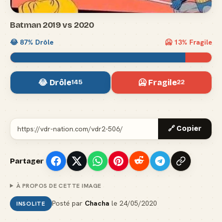
Batman 2019 vs 2020
😂
87
% Drôle
🥶
13
% Fragile
😂 Drôle
🥶 Fragile
145
22
🔗 Copier
Partager
À PROPOS DE CETTE IMAGE
Posté par
Chacha
le
24/05/2020
INSOLITE