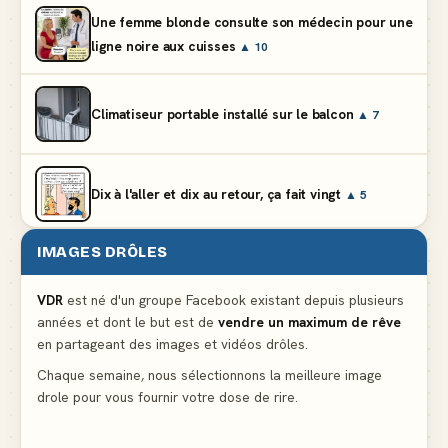
Une femme blonde consulte son médecin pour une
ligne noire aux cuisses
▲ 10
Climatiseur portable installé sur le balcon
▲ 7
Dix à l'aller et dix au retour, ça fait vingt
▲ 5
IMAGES DRÔLES
Et vous prétendez que la lumière du frigo s'éteint
▲ 8
VDR
est né d'un groupe Facebook existant depuis plusieurs
années et dont le but est de
vendre un maximum de rêve
Lidl propose un climatiseur avec gants de boxe et
en partageant des images et vidéos drôles.
protège-dent offerts
▲ 4
Chaque semaine, nous sélectionnons la meilleure image
drole pour vous fournir votre dose de rire.
Le problème cardiaque du médecin
▲ 6