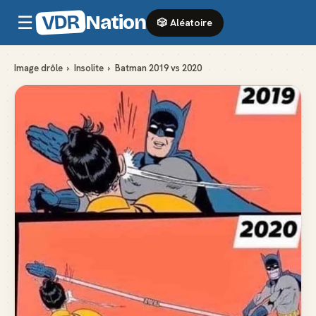
VDR
Nation
☰
🎲 Aléatoire
Image drôle
›
Insolite
›
Batman 2019 vs 2020