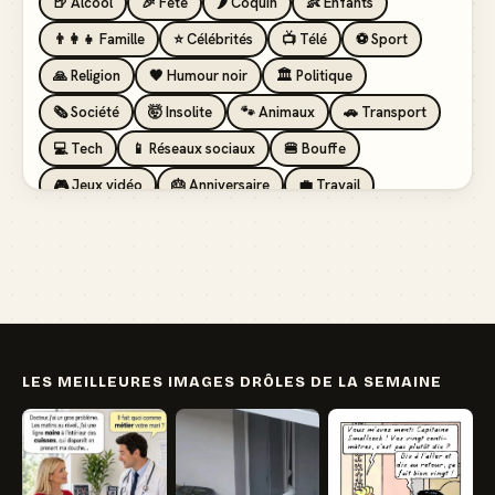
🍺 Alcool
🎉 Fête
🌶️ Coquin
👶 Enfants
👨‍👩‍👧 Famille
⭐ Célébrités
📺 Télé
⚽ Sport
🙏 Religion
🖤 Humour noir
🏛️ Politique
🗞️ Société
🤯 Insolite
🐾 Animaux
🚗 Transport
💻 Tech
📱 Réseaux sociaux
🍔 Bouffe
🎮 Jeux vidéo
🎂 Anniversaire
💼 Travail
🏖️ Vacances
💸 Argent
🏥 Santé
👯 Amis
LES MEILLEURES IMAGES DRÔLES DE LA SEMAINE