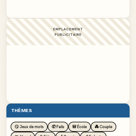
EMPLACEMENT
PUBLICITAIRE
THÈMES
😏 Jeux de mots
🤦 Fails
🎒 École
💑 Couple