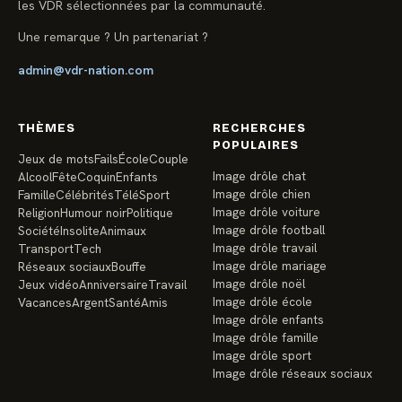
les VDR sélectionnées par la communauté.
Une remarque ? Un partenariat ?
admin@vdr-nation.com
THÈMES
RECHERCHES
POPULAIRES
Jeux de mots
Fails
École
Couple
Image drôle chat
Alcool
Fête
Coquin
Enfants
Image drôle chien
Famille
Célébrités
Télé
Sport
Image drôle voiture
Religion
Humour noir
Politique
Image drôle football
Société
Insolite
Animaux
Image drôle travail
Transport
Tech
Image drôle mariage
Réseaux sociaux
Bouffe
Image drôle noël
Jeux vidéo
Anniversaire
Travail
Image drôle école
Vacances
Argent
Santé
Amis
Image drôle enfants
Image drôle famille
Image drôle sport
Image drôle réseaux sociaux