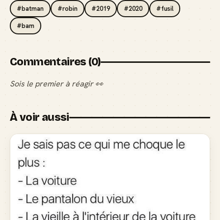
#batman
#robin
#2019
#2020
#fusil
#bam
Commentaires (0)
Sois le premier à réagir 👀
À voir aussi