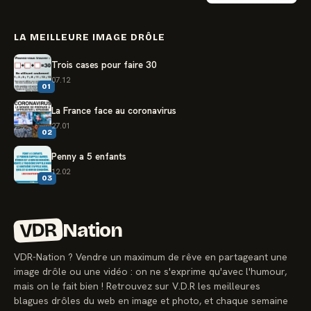
LA MEILLEURE IMAGE DRÔLE
Trois cases pour faire 30
07.12
01
La France face au coronavirus
27.01
02
Penny a 5 enfants
12.02
03
VDR
Nation
VDR-Nation ? Vendre un maximum de rêve en partageant une
image drôle ou une vidéo : on ne s'exprime qu'avec l'humour,
mais on le fait bien ! Retrouvez sur V.D.R les meilleures
blagues drôles du web en image et photo, et chaque semaine