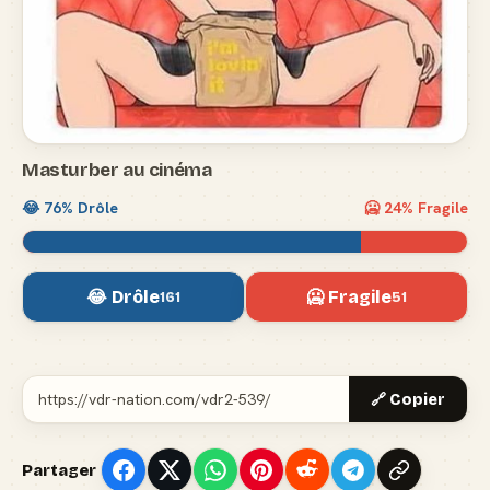
Masturber au cinéma
😂
76
% Drôle
🥶
24
% Fragile
😂 Drôle
🥶 Fragile
161
51
🔗 Copier
Partager