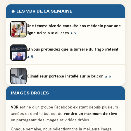
🔥 LES VDR DE LA SEMAINE
Une femme blonde consulte son médecin pour une
ligne noire aux cuisses
▲ 9
Et vous prétendez que la lumière du frigo s'éteint
▲ 8
Climatiseur portable installé sur le balcon
▲ 6
IMAGES DRÔLES
Partager l'addition alors que vous n'avez pris
qu'une entrée
▲ 537
VDR
est né d'un groupe Facebook existant depuis plusieurs
années et dont le but est de
vendre un maximum de rêve
en partageant des images et vidéos drôles.
Le mendiant revient avec un livre de cuisine
▲ 5
Chaque semaine, nous sélectionnons la meilleure image