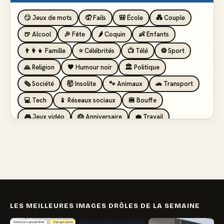
😏 Jeux de mots
🤦 Fails
🎒 École
💑 Couple
🍺 Alcool
🎉 Fête
🌶️ Coquin
👶 Enfants
👨‍👩‍👧 Famille
⭐ Célébrités
📺 Télé
⚽ Sport
🙏 Religion
🖤 Humour noir
🏛️ Politique
🗞️ Société
🤯 Insolite
🐾 Animaux
🚗 Transport
💻 Tech
📱 Réseaux sociaux
🍔 Bouffe
🎮 Jeux vidéo
🎂 Anniversaire
💼 Travail
🏖️ Vacances
💸 Argent
🏥 Santé
👯 Amis
LES MEILLEURES IMAGES DRÔLES DE LA SEMAINE