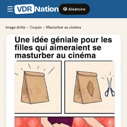
VDR
Nation
☰
🎲 Aléatoire
Image drôle
›
Coquin
›
Masturber au cinéma