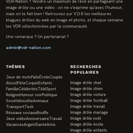
VDR-Nation ? Vendre un maximum de rêve en partageant une
image drôle ou une vidéo : on ne s'exprime qu'avec l'humour,
mais on le fait bien ! Retrouvez sur V.D.R les meilleures
blagues drôles du web en image et photo, et chaque semaine
les VDR sélectionnées par la communauté.
Une remarque ? Un partenariat ?
admin@vdr-nation.com
THÈMES
RECHERCHES
POPULAIRES
Jeux de mots
Fails
École
Couple
Image drôle chat
Alcool
Fête
Coquin
Enfants
Image drôle chien
Famille
Célébrités
Télé
Sport
Image drôle voiture
Religion
Humour noir
Politique
Image drôle football
Société
Insolite
Animaux
Image drôle travail
Transport
Tech
Image drôle mariage
Réseaux sociaux
Bouffe
Image drôle noël
Jeux vidéo
Anniversaire
Travail
Image drôle école
Vacances
Argent
Santé
Amis
Image drôle enfants