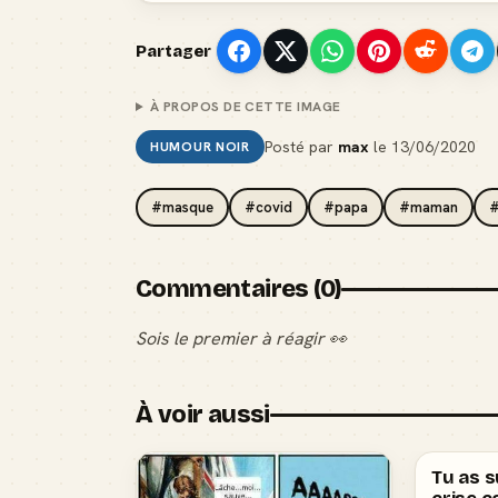
Partager
À PROPOS DE CETTE IMAGE
Posté par
max
le
13/06/2020
HUMOUR NOIR
#masque
#covid
#papa
#maman
#
Commentaires (0)
Sois le premier à réagir 👀
À voir aussi
Tu as 