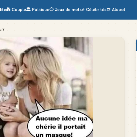
lite
💑
Couple
🏛️
Politique
😏
Jeux de mots
⭐
Célébrités
🍺
Alcool
a ?