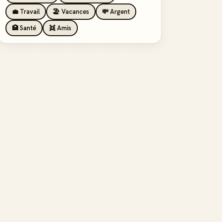
💼 Travail
🏖️ Vacances
💸 Argent
🏥 Santé
👯 Amis