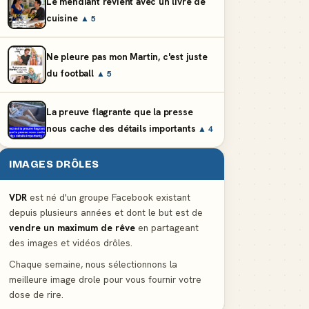
Le mendiant revient avec un livre de
cuisine
▲ 5
Ne pleure pas mon Martin, c'est juste
du football
▲ 5
La preuve flagrante que la presse
nous cache des détails importants
▲ 4
IMAGES DRÔLES
VDR
est né d'un groupe Facebook existant
depuis plusieurs années et dont le but est de
vendre un maximum de rêve
en partageant
des images et vidéos drôles.
Chaque semaine, nous sélectionnons la
meilleure image drole pour vous fournir votre
dose de rire.