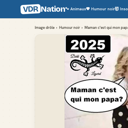
VDR
Nation
🐾
Animaux
🖤
Humour noir
🤯
Inso
Image drôle
›
Humour noir
›
Maman c'est qui mon pap