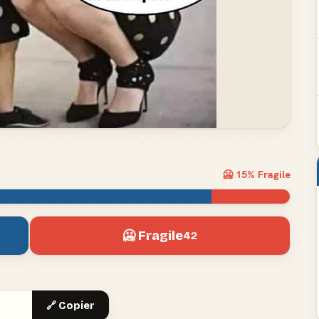
🥶
15
% Fragile
🥶 Fragile
42
🔗 Copier