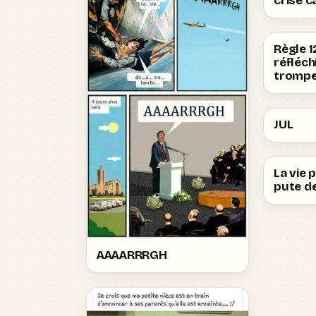
crise c
Règle 1
réfléch
trompe
JUL
La vie 
pute de
AAAARRRGH