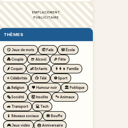
EMPLACEMENT
PUBLICITAIRE
THÈMES
😏 Jeux de mots
🤦 Fails
🎒 École
💑 Couple
🍺 Alcool
🎉 Fête
🌶️ Coquin
👶 Enfants
👨‍👩‍👧 Famille
⭐ Célébrités
📺 Télé
⚽ Sport
🙏 Religion
🖤 Humour noir
🏛️ Politique
🗞️ Société
🤯 Insolite
🐾 Animaux
🚗 Transport
💻 Tech
📱 Réseaux sociaux
🍔 Bouffe
🎮 Jeux vidéo
🎂 Anniversaire