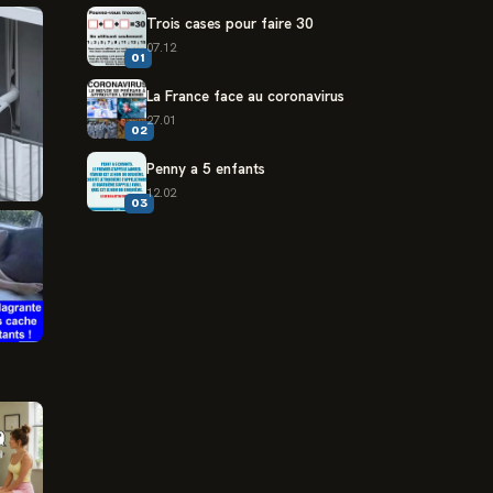
Trois cases pour faire 30
07.12
01
La France face au coronavirus
27.01
02
Penny a 5 enfants
12.02
03