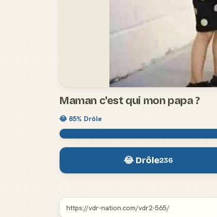
Maman c'est qui mon papa ?
😂
85
% Drôle
😂 Drôle
236