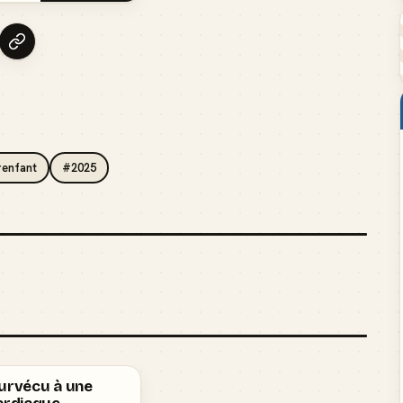
enfant
#2025
survécu à une