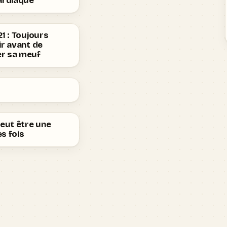
ardiaque
21 : Toujours
ir avant de
r sa meuf
peut être une
s fois