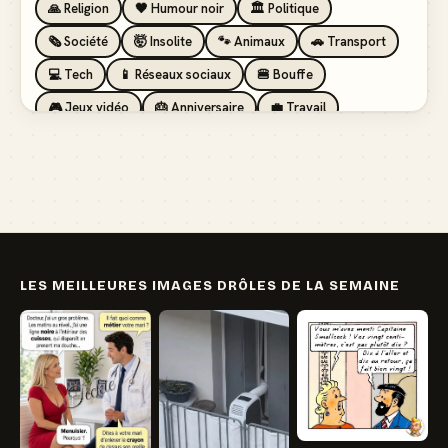
🙏 Religion
🖤 Humour noir
🏛️ Politique
🗞️ Société
🤯 Insolite
🐾 Animaux
🚗 Transport
💻 Tech
📱 Réseaux sociaux
🍔 Bouffe
🎮 Jeux vidéo
🎂 Anniversaire
💼 Travail
🏖️ Vacances
💸 Argent
🏥 Santé
👯 Amis
LES MEILLEURES IMAGES DRÔLES DE LA SEMAINE