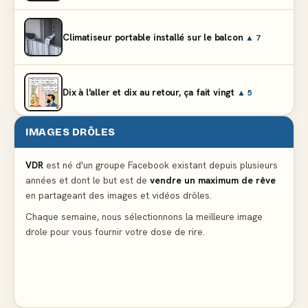
Climatiseur portable installé sur le balcon
▲ 7
Dix à l'aller et dix au retour, ça fait vingt
▲ 5
IMAGES DRÔLES
Et vous prétendez que la lumière du frigo s'éteint
▲ 8
VDR
est né d'un groupe Facebook existant depuis plusieurs
années et dont le but est de
vendre un maximum de rêve
Lidl propose un climatiseur avec gants de boxe et
en partageant des images et vidéos drôles.
protège-dent offerts
▲ 4
Chaque semaine, nous sélectionnons la meilleure image
drole pour vous fournir votre dose de rire.
Le problème cardiaque du médecin
▲ 6