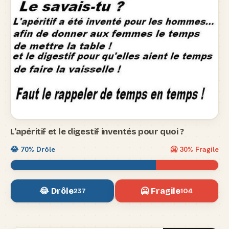
L'apéritif et le digestif inventés pour quoi ?
😂
70
% Drôle
🥶
30
% Fragile
😂 Drôle
🥶 Fragile
237
104