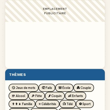
EMPLACEMENT
PUBLICITAIRE
THÈMES
😏 Jeux de mots
🤦 Fails
🎒 École
💑 Couple
🍺 Alcool
🎉 Fête
🌶️ Coquin
👶 Enfants
👨‍👩‍👧 Famille
⭐ Célébrités
📺 Télé
⚽ Sport