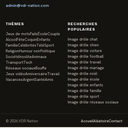
admin@vdr-nation.com
THÈMES
RECHERCHES
POPULAIRES
Jeux de mots
Fails
École
Couple
Image drôle chat
Alcool
Fête
Coquin
Enfants
Image drôle chien
Famille
Célébrités
Télé
Sport
Image drôle voiture
Religion
Humour noir
Politique
Image drôle football
Société
Insolite
Animaux
Image drôle travail
Transport
Tech
Image drôle mariage
Réseaux sociaux
Bouffe
Image drôle noël
Jeux vidéo
Anniversaire
Travail
Image drôle école
Vacances
Argent
Santé
Amis
Image drôle enfants
Image drôle famille
Image drôle sport
Image drôle réseaux sociaux
© 2026 VDR Nation
Accueil
Aléatoire
Contact