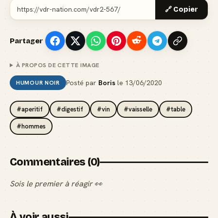
🔗 Copier
Partager
À PROPOS DE CETTE IMAGE
Posté par
Boris
le
13/06/2020
HUMOUR NOIR
#aperitif
#digestif
#vin
#vaisselle
#table
#hommes
Commentaires (0)
Sois le premier à réagir 👀
À voir aussi