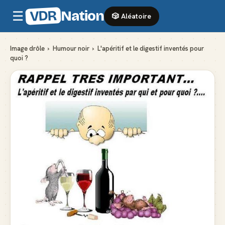
VDR
Nation
☰
🎲 Aléatoire
Image drôle
›
Humour noir
›
L'apéritif et le digestif inventés pour
quoi ?