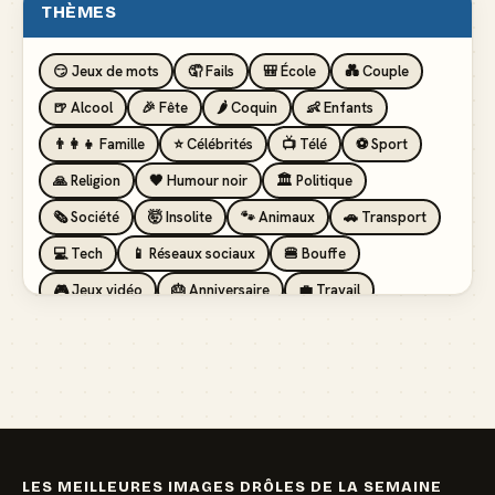
THÈMES
😏 Jeux de mots
🤦 Fails
🎒 École
💑 Couple
🍺 Alcool
🎉 Fête
🌶️ Coquin
👶 Enfants
👨‍👩‍👧 Famille
⭐ Célébrités
📺 Télé
⚽ Sport
🙏 Religion
🖤 Humour noir
🏛️ Politique
🗞️ Société
🤯 Insolite
🐾 Animaux
🚗 Transport
💻 Tech
📱 Réseaux sociaux
🍔 Bouffe
🎮 Jeux vidéo
🎂 Anniversaire
💼 Travail
🏖️ Vacances
💸 Argent
🏥 Santé
👯 Amis
LES MEILLEURES IMAGES DRÔLES DE LA SEMAINE