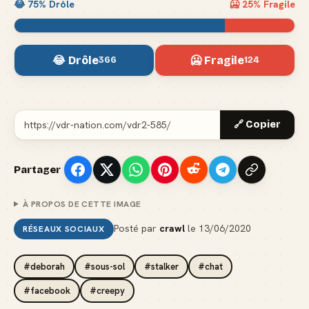
😂
75
% Drôle
🥶
25
% Fragile
😂 Drôle
🥶 Fragile
366
124
🔗 Copier
Partager
À PROPOS DE CETTE IMAGE
Posté par
crawl
le
13/06/2020
RÉSEAUX SOCIAUX
#deborah
#sous-sol
#stalker
#chat
#facebook
#creepy