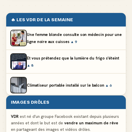
🔥 LES VDR DE LA SEMAINE
Une femme blonde consulte son médecin pour une
ligne noire aux cuisses
▲ 9
Et vous prétendez que la lumière du frigo s'éteint
▲ 8
Climatiseur portable installé sur le balcon
▲ 6
IMAGES DRÔLES
Le mendiant revient avec un livre de cuisine
▲ 5
VDR
est né d'un groupe Facebook existant depuis plusieurs
années et dont le but est de
vendre un maximum de rêve
Ne pleure pas mon Martin, c'est juste du football
en partageant des images et vidéos drôles.