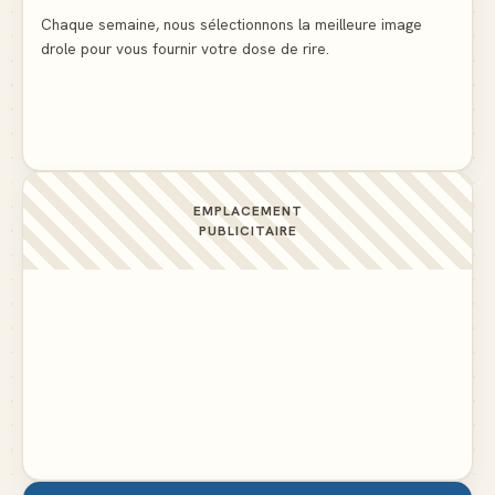
▲ 5
Chaque semaine, nous sélectionnons la meilleure image
drole pour vous fournir votre dose de rire.
C'est ma 3ème culotte qui disparait, je crois que
c'est elle
▲ 4
EMPLACEMENT
PUBLICITAIRE