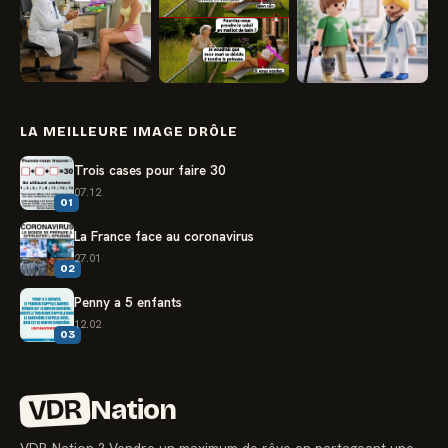
LA MEILLEURE IMAGE DRÔLE
Trois cases pour faire 30
07.12
01
La France face au coronavirus
27.01
02
Penny a 5 enfants
12.02
03
VDR
Nation
VDR-Nation ? Vendre un maximum de rêve en partageant une