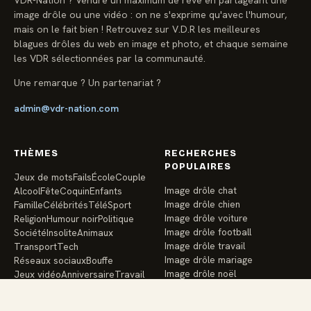
image drôle ou une vidéo : on ne s'exprime qu'avec l'humour,
mais on le fait bien ! Retrouvez sur V.D.R les meilleures
blagues drôles du web en image et photo, et chaque semaine
les VDR sélectionnées par la communauté.
Une remarque ? Un partenariat ?
admin@vdr-nation.com
THÈMES
RECHERCHES
POPULAIRES
Jeux de mots
Fails
École
Couple
Image drôle chat
Alcool
Fête
Coquin
Enfants
Image drôle chien
Famille
Célébrités
Télé
Sport
Image drôle voiture
Religion
Humour noir
Politique
Image drôle football
Société
Insolite
Animaux
Image drôle travail
Transport
Tech
Image drôle mariage
Réseaux sociaux
Bouffe
Image drôle noël
Jeux vidéo
Anniversaire
Travail
Image drôle école
Vacances
Argent
Santé
Amis
Image drôle enfants