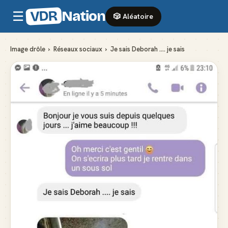
VDR
Nation
☰
🎲 Aléatoire
Image drôle
›
Réseaux sociaux
›
Je sais Deborah .... je sais