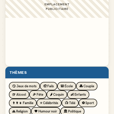
EMPLACEMENT
PUBLICITAIRE
THÈMES
😏 Jeux de mots
🤦 Fails
🎒 École
💑 Couple
🍺 Alcool
🎉 Fête
🌶️ Coquin
👶 Enfants
👨‍👩‍👧 Famille
⭐ Célébrités
📺 Télé
⚽ Sport
🙏 Religion
🖤 Humour noir
🏛️ Politique