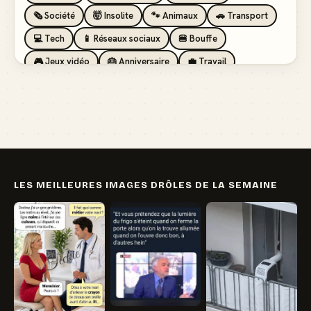
🗞️ Société
🤯 Insolite
🐾 Animaux
🚗 Transport
💻 Tech
📱 Réseaux sociaux
🍔 Bouffe
🎮 Jeux vidéo
🎂 Anniversaire
💼 Travail
🏖️ Vacances
💸 Argent
🏥 Santé
👯 Amis
LES MEILLEURES IMAGES DRÔLES DE LA SEMAINE