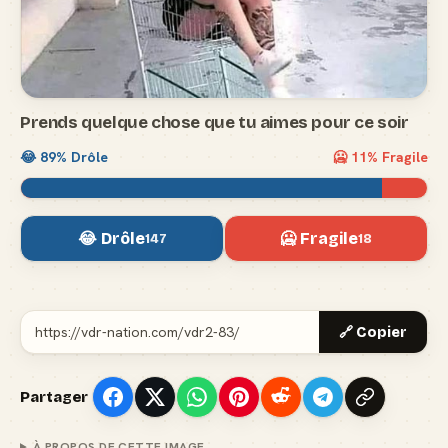
Prends quelque chose que tu aimes pour ce soir
😂
89
% Drôle
🥶
11
% Fragile
😂 Drôle
🥶 Fragile
147
18
🔗 Copier
Partager
À PROPOS DE CETTE IMAGE