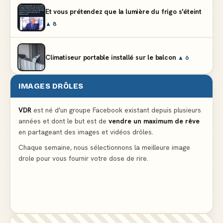
Et vous prétendez que la lumière du frigo s'éteint
▲ 8
Climatiseur portable installé sur le balcon
▲ 6
IMAGES DRÔLES
Partager l'addition alors que vous n'avez pris
qu'une entrée
▲ 536
VDR
est né d'un groupe Facebook existant depuis plusieurs
années et dont le but est de
vendre un maximum de rêve
en partageant des images et vidéos drôles.
Le mendiant revient avec un livre de cuisine
▲ 4
Chaque semaine, nous sélectionnons la meilleure image
drole pour vous fournir votre dose de rire.
La voisine en bikini pour que le mari tonde la
pelouse
▲ 4