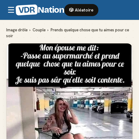
VDR
Nation
☰
🎲 Aléatoire
Image drôle
›
Couple
›
Prends quelque chose que tu aimes pour ce
soir