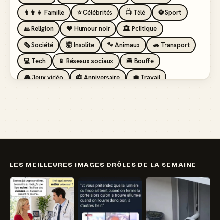
👨‍👩‍👧 Famille
⭐ Célébrités
📺 Télé
⚽ Sport
🙏 Religion
🖤 Humour noir
🏛️ Politique
🗞️ Société
🤯 Insolite
🐾 Animaux
🚗 Transport
💻 Tech
📱 Réseaux sociaux
🍔 Bouffe
🎮 Jeux vidéo
🎂 Anniversaire
💼 Travail
🏖️ Vacances
💸 Argent
🏥 Santé
👯 Amis
LES MEILLEURES IMAGES DRÔLES DE LA SEMAINE