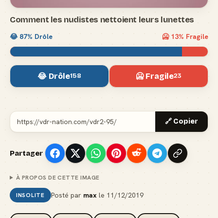
Comment les nudistes nettoient leurs lunettes
😂
87
% Drôle
🥶
13
% Fragile
😂 Drôle
🥶 Fragile
158
23
🔗 Copier
Partager
À PROPOS DE CETTE IMAGE
Posté par
max
le
11/12/2019
INSOLITE