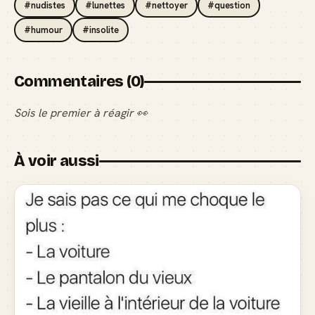
#nudistes
#lunettes
#nettoyer
#question
#humour
#insolite
Commentaires (0)
Sois le premier à réagir 👀
À voir aussi