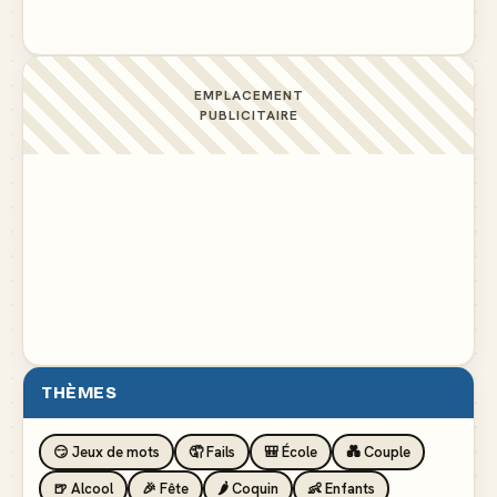
EMPLACEMENT
PUBLICITAIRE
THÈMES
😏 Jeux de mots
🤦 Fails
🎒 École
💑 Couple
🍺 Alcool
🎉 Fête
🌶️ Coquin
👶 Enfants