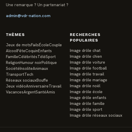
Une remarque ? Un partenariat ?
admin@vdr-nation.com
THÈMES
RECHERCHES
POPULAIRES
Jeux de mots
Fails
École
Couple
Image drôle chat
Alcool
Fête
Coquin
Enfants
Image drôle chien
Famille
Célébrités
Télé
Sport
Image drôle voiture
Religion
Humour noir
Politique
Image drôle football
Société
Insolite
Animaux
Image drôle travail
Transport
Tech
Image drôle mariage
Réseaux sociaux
Bouffe
Image drôle noël
Jeux vidéo
Anniversaire
Travail
Image drôle école
Vacances
Argent
Santé
Amis
Image drôle enfants
Image drôle famille
Image drôle sport
Image drôle réseaux sociaux