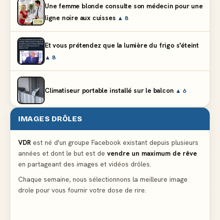
Une femme blonde consulte son médecin pour une
ligne noire aux cuisses
▲ 8
Et vous prétendez que la lumière du frigo s'éteint
▲ 8
Climatiseur portable installé sur le balcon
▲ 6
IMAGES DRÔLES
Partager l'addition alors que vous n'avez pris
qu'une entrée
▲ 536
VDR
est né d'un groupe Facebook existant depuis plusieurs
années et dont le but est de
vendre un maximum de rêve
en partageant des images et vidéos drôles.
Le mendiant revient avec un livre de cuisine
▲ 4
Chaque semaine, nous sélectionnons la meilleure image
drole pour vous fournir votre dose de rire.
La voisine en bikini pour que le mari tonde la
pelouse
▲ 4