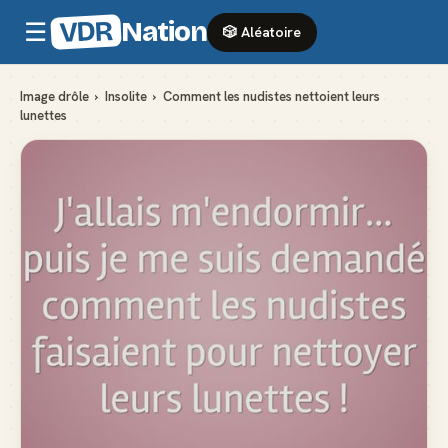
VDR
Nation
☰
🎲 Aléatoire
Image drôle
›
Insolite
›
Comment les nudistes nettoient leurs
lunettes