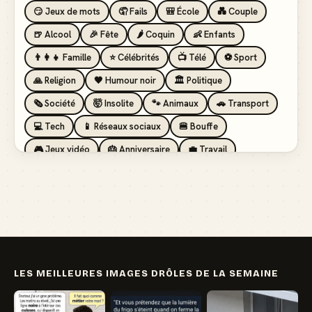
😏 Jeux de mots
🤦 Fails
🎒 École
💑 Couple
🍺 Alcool
🎉 Fête
🌶️ Coquin
👶 Enfants
👨‍👩‍👧 Famille
⭐ Célébrités
📺 Télé
⚽ Sport
🙏 Religion
🖤 Humour noir
🏛️ Politique
🗞️ Société
🤯 Insolite
🐾 Animaux
🚗 Transport
💻 Tech
📱 Réseaux sociaux
🍔 Bouffe
🎮 Jeux vidéo
🎂 Anniversaire
💼 Travail
🏖️ Vacances
💸 Argent
🏥 Santé
👯 Amis
LES MEILLEURES IMAGES DRÔLES DE LA SEMAINE