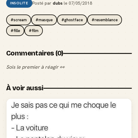
Posté par
dubs
le
07/05/2018
INSOLITE
#scream
#masque
#ghostface
#resemblance
#fille
#film
Commentaires (0)
Sois le premier à réagir 👀
À voir aussi