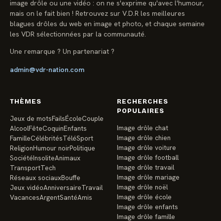
image drôle ou une vidéo : on ne s'exprime qu'avec l'humour,
mais on le fait bien ! Retrouvez sur V.D.R les meilleures
blagues drôles du web en image et photo, et chaque semaine
les VDR sélectionnées par la communauté.
Une remarque ? Un partenariat ?
admin@vdr-nation.com
THÈMES
RECHERCHES
POPULAIRES
Jeux de mots
Fails
École
Couple
Image drôle chat
Alcool
Fête
Coquin
Enfants
Image drôle chien
Famille
Célébrités
Télé
Sport
Image drôle voiture
Religion
Humour noir
Politique
Image drôle football
Société
Insolite
Animaux
Image drôle travail
Transport
Tech
Image drôle mariage
Réseaux sociaux
Bouffe
Image drôle noël
Jeux vidéo
Anniversaire
Travail
Image drôle école
Vacances
Argent
Santé
Amis
Image drôle enfants
Image drôle famille