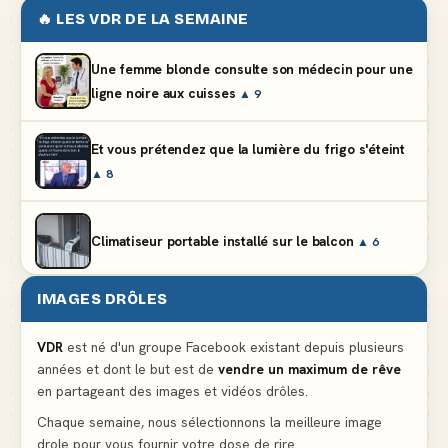
🔥 LES VDR DE LA SEMAINE
Une femme blonde consulte son médecin pour une
ligne noire aux cuisses
▲ 9
Et vous prétendez que la lumière du frigo s'éteint
▲ 8
Climatiseur portable installé sur le balcon
▲ 6
IMAGES DRÔLES
Partager l'addition alors que vous n'avez pris
qu'une entrée
▲ 537
VDR
est né d'un groupe Facebook existant depuis plusieurs
années et dont le but est de
vendre un maximum de rêve
en partageant des images et vidéos drôles.
Le mendiant revient avec un livre de cuisine
▲ 5
Chaque semaine, nous sélectionnons la meilleure image
drole pour vous fournir votre dose de rire.