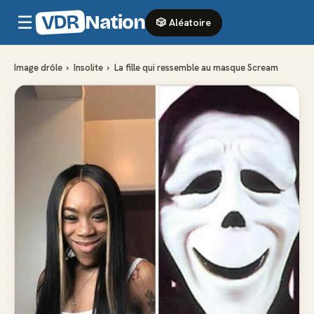
VDR
Nation
☰
🎲 Aléatoire
Image drôle
›
Insolite
›
La fille qui ressemble au masque Scream