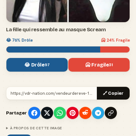
La fille qui ressemble au masque Scream
😂
76
% Drôle
🥶
24
% Fragile
😂 Drôle
🥶 Fragile
97
31
🔗 Copier
Partager
À PROPOS DE CETTE IMAGE