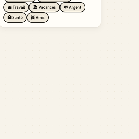
💼 Travail
🏖️ Vacances
💸 Argent
🏥 Santé
👯 Amis