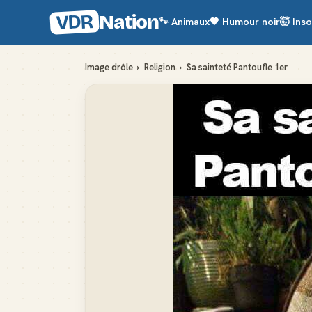
VDR
Nation
🐾
Animaux
🖤
Humour noir
🤯
Inso
Image drôle
›
Religion
›
Sa sainteté Pantoufle 1er