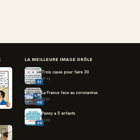
E
LA MEILLEURE IMAGE DRÔLE
Trois cases pour faire 30
07.12
01
La France face au coronavirus
27.01
02
Penny a 5 enfants
12.02
03