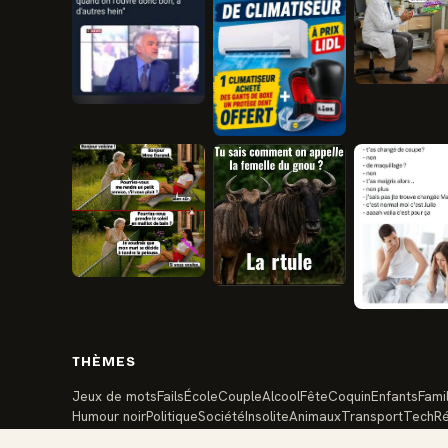
THÈMES
Jeux de mots
Fails
École
Couple
Alcool
Fête
Coquin
Enfants
Famil
Humour noir
Politique
Société
Insolite
Animaux
Transport
Tech
Ré
Anniversaire
Travail
Vacances
Argent
Santé
Amis