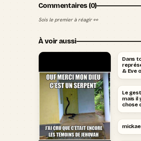
Commentaires (0)
Sois le premier à réagir 👀
À voir aussi
Dans t
représ
& Eve 
Le ges
mais il
chose q
mickael