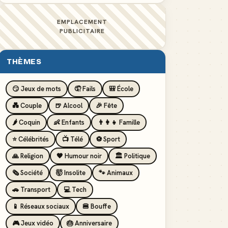
EMPLACEMENT
PUBLICITAIRE
THÈMES
😏 Jeux de mots
🤦 Fails
🎒 École
💑 Couple
🍺 Alcool
🎉 Fête
🌶️ Coquin
👶 Enfants
👨‍👩‍👧 Famille
⭐ Célébrités
📺 Télé
⚽ Sport
🙏 Religion
🖤 Humour noir
🏛️ Politique
🗞️ Société
🤯 Insolite
🐾 Animaux
🚗 Transport
💻 Tech
📱 Réseaux sociaux
🍔 Bouffe
🎮 Jeux vidéo
🎂 Anniversaire