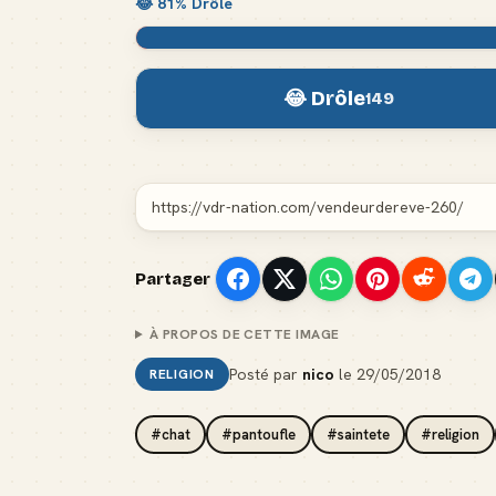
😂
81
% Drôle
😂 Drôle
149
Partager
À PROPOS DE CETTE IMAGE
Posté par
nico
le
29/05/2018
RELIGION
#chat
#pantoufle
#saintete
#religion