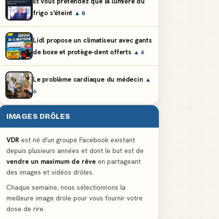
Et vous prétendez que la lumière du
frigo s'éteint
▲ 8
Lidl propose un climatiseur avec gants
de boxe et protège-dent offerts
▲ 4
Le problème cardiaque du médecin
▲
6
IMAGES DRÔLES
VDR
est né d'un groupe Facebook existant
depuis plusieurs années et dont le but est de
vendre un maximum de rêve
en partageant
des images et vidéos drôles.
Chaque semaine, nous sélectionnons la
meilleure image drole pour vous fournir votre
dose de rire.