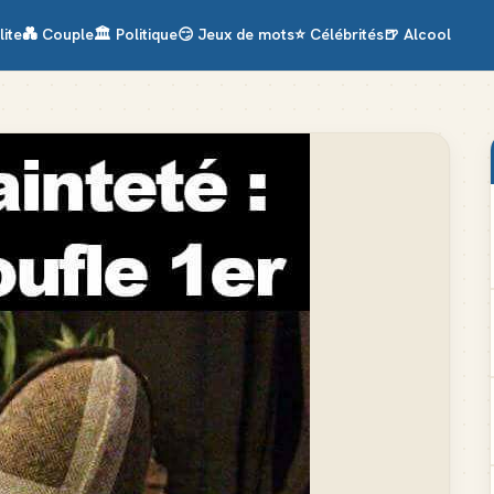
lite
💑
Couple
🏛️
Politique
😏
Jeux de mots
⭐
Célébrités
🍺
Alcool