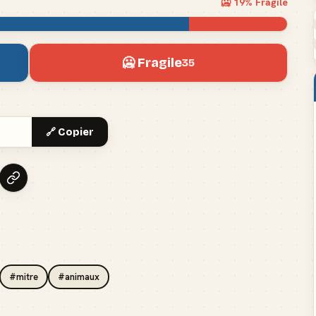
🥶
19
% Fragile
🥶 Fragile
35
🔗 Copier
#mitre
#animaux