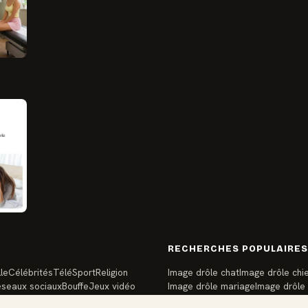
RECHERCHES POPULAIRES
le
Célébrités
Télé
Sport
Religion
Image drôle chat
Image drôle chi
seaux sociaux
Bouffe
Jeux vidéo
Image drôle mariage
Image drôle
Image drôle famille
Image drôle s