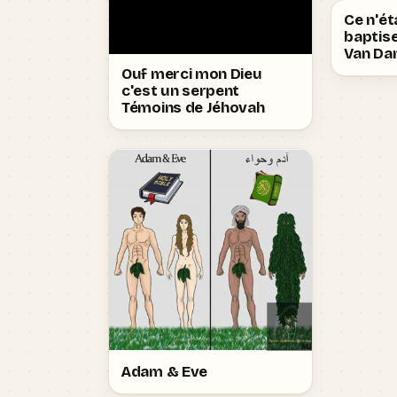
Ce n'ét
baptise
Van D
Ouf merci mon Dieu
c'est un serpent
Témoins de Jéhovah
Adam & Eve