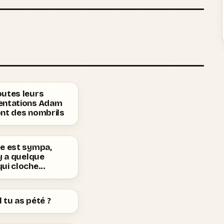
outes leurs
entations Adam
ont des nombrils
te est sympa,
 y a quelque
ui cloche...
 tu as pété ?