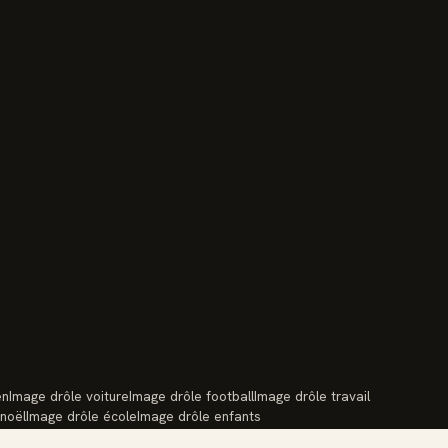
en
Image drôle voiture
Image drôle football
Image drôle travail
 noël
Image drôle école
Image drôle enfants
port
Image drôle réseaux sociaux