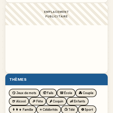
EMPLACEMENT
PUBLICITAIRE
THÈMES
😏 Jeux de mots
🤦 Fails
🎒 École
💑 Couple
🍺 Alcool
🎉 Fête
🌶️ Coquin
👶 Enfants
👨‍👩‍👧 Famille
⭐ Célébrités
📺 Télé
⚽ Sport