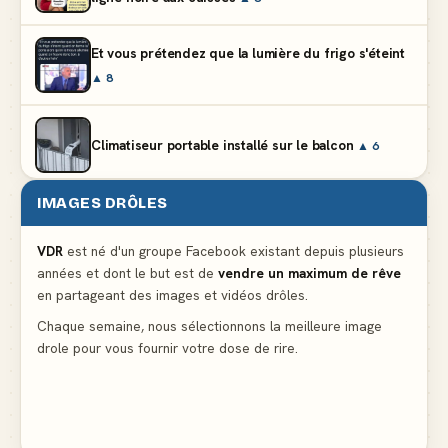
Et vous prétendez que la lumière du frigo s'éteint
▲ 8
Climatiseur portable installé sur le balcon
▲ 6
IMAGES DRÔLES
Partager l'addition alors que vous n'avez pris
qu'une entrée
▲ 536
VDR
est né d'un groupe Facebook existant depuis plusieurs
années et dont le but est de
vendre un maximum de rêve
en partageant des images et vidéos drôles.
Le mendiant revient avec un livre de cuisine
▲ 4
Chaque semaine, nous sélectionnons la meilleure image
drole pour vous fournir votre dose de rire.
La voisine en bikini pour que le mari tonde la
pelouse
▲ 4