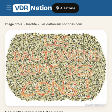
VDR
Nation
☰
🎲 Aléatoire
Image drôle
›
Insolite
›
Les daltoniens sont des cons