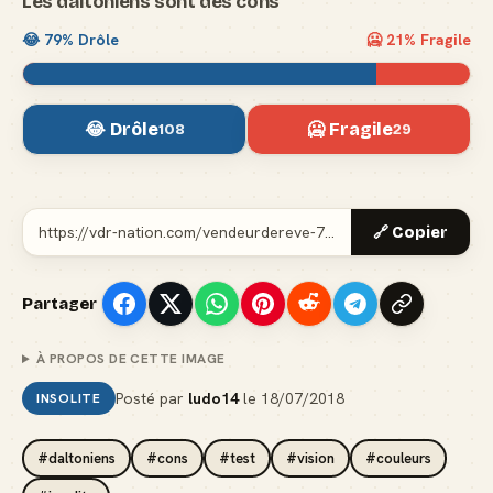
Les daltoniens sont des cons
😂
79
% Drôle
🥶
21
% Fragile
😂 Drôle
🥶 Fragile
108
29
🔗 Copier
Partager
À PROPOS DE CETTE IMAGE
Posté par
ludo14
le
18/07/2018
INSOLITE
#daltoniens
#cons
#test
#vision
#couleurs