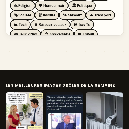
🙏 Religion
🖤 Humour noir
🏛️ Politique
🗞️ Société
🤯 Insolite
🐾 Animaux
🚗 Transport
💻 Tech
📱 Réseaux sociaux
🍔 Bouffe
🎮 Jeux vidéo
🎂 Anniversaire
💼 Travail
🏖️ Vacances
💸 Argent
🏥 Santé
👯 Amis
LES MEILLEURES IMAGES DRÔLES DE LA SEMAINE