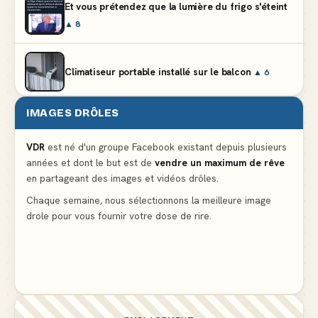
Et vous prétendez que la lumière du frigo s'éteint
▲ 8
Climatiseur portable installé sur le balcon
▲ 6
IMAGES DRÔLES
Partager l'addition alors que vous n'avez pris
qu'une entrée
▲ 537
VDR
est né d'un groupe Facebook existant depuis plusieurs
années et dont le but est de
vendre un maximum de rêve
en partageant des images et vidéos drôles.
Le mendiant revient avec un livre de cuisine
▲ 5
Chaque semaine, nous sélectionnons la meilleure image
drole pour vous fournir votre dose de rire.
C'est ma 3ème culotte qui disparait, je crois que
c'est elle
▲ 4