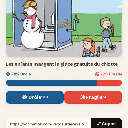
Les enfants mangent la glace gratuite du chiotte
😂
78
% Drôle
🥶
22
% Fragile
😂 Drôle
🥶 Fragile
109
31
🔗 Copier