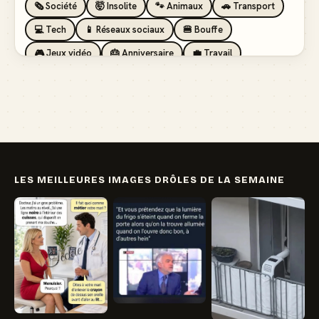
🗞️ Société
🤯 Insolite
🐾 Animaux
🚗 Transport
💻 Tech
📱 Réseaux sociaux
🍔 Bouffe
🎮 Jeux vidéo
🎂 Anniversaire
💼 Travail
🏖️ Vacances
💸 Argent
🏥 Santé
👯 Amis
LES MEILLEURES IMAGES DRÔLES DE LA SEMAINE