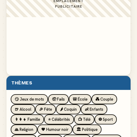
EMPLACEMENT
PUBLICITAIRE
THÈMES
😏 Jeux de mots
🤦 Fails
🎒 École
💑 Couple
🍺 Alcool
🎉 Fête
🌶️ Coquin
👶 Enfants
👨‍👩‍👧 Famille
⭐ Célébrités
📺 Télé
⚽ Sport
🙏 Religion
🖤 Humour noir
🏛️ Politique