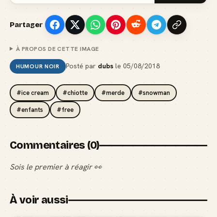
Partager
À PROPOS DE CETTE IMAGE
Posté par
dubs
le
05/08/2018
HUMOUR NOIR
#ice cream
#chiotte
#merde
#snowman
#enfants
#free
Commentaires (0)
Sois le premier à réagir 👀
À voir aussi